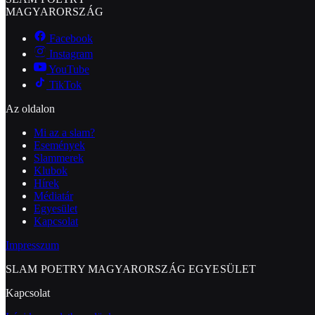
MAGYARORSZÁG
Facebook
Instagram
YouTube
TikTok
Az oldalon
Mi az a slam?
Események
Slammerek
Klubok
Hírek
Médiatár
Egyesület
Kapcsolat
Impresszum
SLAM POETRY MAGYARORSZÁG EGYESÜLET
Kapcsolat