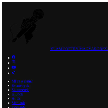
SLAM POETRY
MAGYARORSZ
Mi az a slam?
Események
Slammerek
Klubok
Hírek
Médiatár
Egyesület