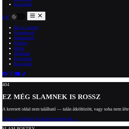
Kapcsolat
EN
Mi az a slam?
Események
Slammerek
Klubok
Hírek
Médiatár
Egyesület
Kapcsolat
404
E
Z
M
É
G
S
L
A
M
N
E
K
I
S
R
O
S
S
Z
A keresett oldal nem található — talán átköltözött, vagy soha nem léte
Vissza a főoldalra
Közelgő események →
SLAM POETRY