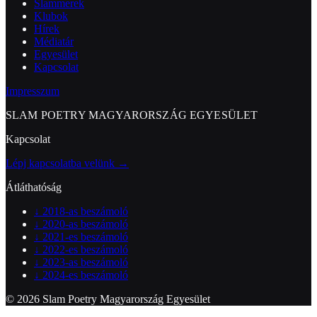
Slammerek
Klubok
Hírek
Médiatár
Egyesület
Kapcsolat
Impresszum
SLAM POETRY MAGYARORSZÁG EGYESÜLET
Kapcsolat
Lépj kapcsolatba velünk →
Átláthatóság
↓
2018-as beszámoló
↓
2020-as beszámoló
↓
2021-es beszámoló
↓
2022-es beszámoló
↓
2023-as beszámoló
↓
2024-es beszámoló
© 2026 Slam Poetry Magyarország Egyesület