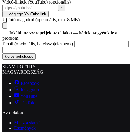
Videó-linkek (YouTube)
(opcionális)
×
+ Még egy YouTube-link
Új fotó magadról
(opcionális, max 8 MB)
Inkább
ne szerepeljek
az oldalon — kérlek, vegyétek le a
profilom.
Email
(opcionális, ha visszajeleznénk)
Kérés beküldése
SLAM POETRY
MAGYARORSZÁG
Facebook
Instagram
YouTube
TikTok
Az oldalon
Mi az a slam?
Események