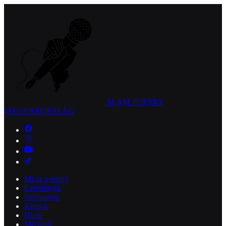
SLAM POETRY
MAGYARORSZÁG
Mi az a slam?
Események
Slammerek
Klubok
Hírek
Médiatár