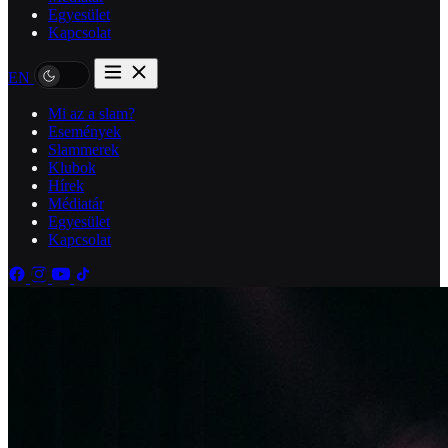
Egyesület
Kapcsolat
EN
Mi az a slam?
Események
Slammerek
Klubok
Hírek
Médiatár
Egyesület
Kapcsolat