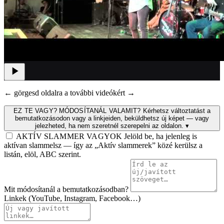
← görgesd oldalra a további videókért →
EZ TE VAGY? MÓDOSÍTANÁL VALAMIT?
Kérhetsz változtatást a
bemutatkozásodon vagy a linkjeiden, beküldhetsz új képet — vagy
jelezheted, ha nem szeretnél szerepelni az oldalon.
▾
AKTÍV SLAMMER VAGYOK
Jelöld be, ha jelenleg is
aktívan slammelsz — így az „Aktív slammerek” közé kerülsz a
listán, elöl, ABC szerint.
Mit módosítanál a bemutatkozásodban?
Linkek (YouTube, Instagram, Facebook…)