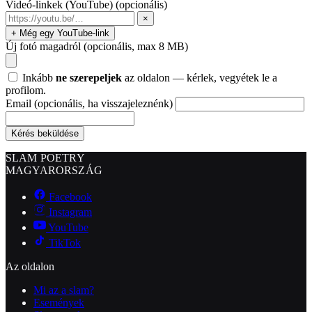
Videó-linkek (YouTube)
(opcionális)
×
+ Még egy YouTube-link
Új fotó magadról
(opcionális, max 8 MB)
Inkább
ne szerepeljek
az oldalon — kérlek, vegyétek le a
profilom.
Email
(opcionális, ha visszajeleznénk)
Kérés beküldése
SLAM POETRY
MAGYARORSZÁG
Facebook
Instagram
YouTube
TikTok
Az oldalon
Mi az a slam?
Események