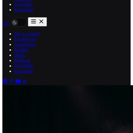
Egyesület
Kapcsolat
EN
Mi az a slam?
Események
Slammerek
Klubok
Hírek
Médiatár
Egyesület
Kapcsolat