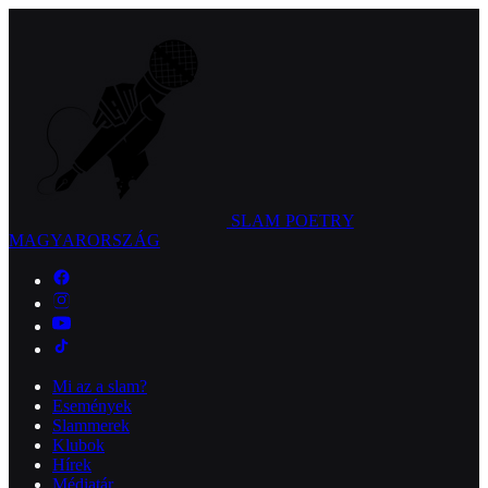
SLAM POETRY
MAGYARORSZÁG
Mi az a slam?
Események
Slammerek
Klubok
Hírek
Médiatár