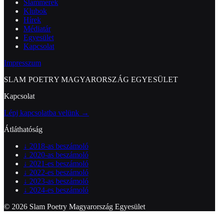
Slammerek
Klubok
Hírek
Médiatár
Egyesület
Kapcsolat
Impresszum
SLAM POETRY MAGYARORSZÁG EGYESÜLET
Kapcsolat
Lépj kapcsolatba velünk →
Átláthatóság
↓
2018-as beszámoló
↓
2020-as beszámoló
↓
2021-es beszámoló
↓
2022-es beszámoló
↓
2023-as beszámoló
↓
2024-es beszámoló
© 2026 Slam Poetry Magyarország Egyesület