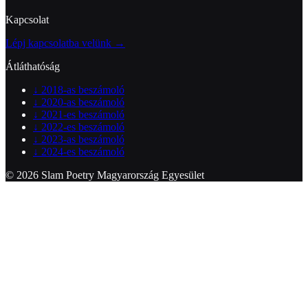
Kapcsolat
Lépj kapcsolatba velünk →
Átláthatóság
↓
2018-as beszámoló
↓
2020-as beszámoló
↓
2021-es beszámoló
↓
2022-es beszámoló
↓
2023-as beszámoló
↓
2024-es beszámoló
© 2026 Slam Poetry Magyarország Egyesület