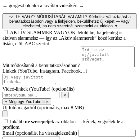
← görgesd oldalra a további videókért →
EZ TE VAGY? MÓDOSÍTANÁL VALAMIT?
Kérhetsz változtatást a
bemutatkozásodon vagy a linkjeiden, beküldhetsz új képet — vagy
jelezheted, ha nem szeretnél szerepelni az oldalon.
▾
AKTÍV SLAMMER VAGYOK
Jelöld be, ha jelenleg is
aktívan slammelsz — így az „Aktív slammerek” közé kerülsz a
listán, elöl, ABC szerint.
Mit módosítanál a bemutatkozásodban?
Linkek (YouTube, Instagram, Facebook…)
Videó-linkek (YouTube)
(opcionális)
×
+ Még egy YouTube-link
Új fotó magadról
(opcionális, max 8 MB)
Inkább
ne szerepeljek
az oldalon — kérlek, vegyétek le a
profilom.
Email
(opcionális, ha visszajeleznénk)