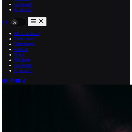
Egyesület
Kapcsolat
EN
Mi az a slam?
Események
Slammerek
Klubok
Hírek
Médiatár
Egyesület
Kapcsolat