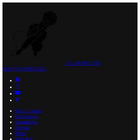
SLAM POETRY
MAGYARORSZÁG
Mi az a slam?
Események
Slammerek
Klubok
Hírek
Médiatár