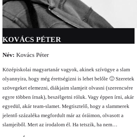
KOVÁCS PÉTER
Név:
Kovács Péter
Középiskolai magyartanár vagyok, akinek szívügye a slam
olyannyira, hogy még érettségizni is lehet belőle 🙂 Szeretek
szövegeket elemezni, diákjaim slamjeit olvasni (szerencsére
egyre többen írnak), beszélgetni róluk. Vagy éppen írni, akár
egyedül, akár team-slamet. Megtisztelő, hogy a slammerek
jelentő százaléka megfordult már az óráimon, olvasott a
slamjeiből. Mert az irodalom él. Ha tetszik, ha nem…