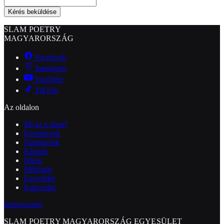
Kérés beküldése
SLAM POETRY
MAGYARORSZÁG
Facebook
Instagram
YouTube
TikTok
Az oldalon
Mi az a slam?
Események
Slammerek
Klubok
Hírek
Médiatár
Egyesület
Kapcsolat
Impresszum
SLAM POETRY MAGYARORSZÁG EGYESÜLET