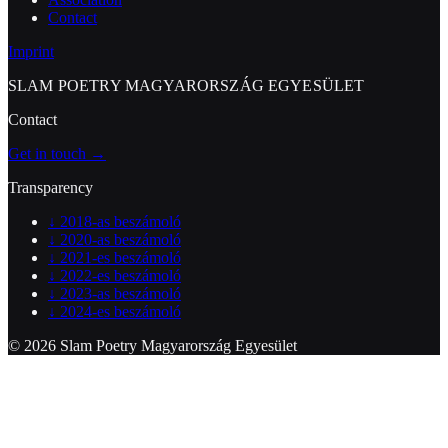
Contact
Imprint
SLAM POETRY MAGYARORSZÁG EGYESÜLET
Contact
Get in touch →
Transparency
↓
2018-as beszámoló
↓
2020-as beszámoló
↓
2021-es beszámoló
↓
2022-es beszámoló
↓
2023-as beszámoló
↓
2024-es beszámoló
© 2026 Slam Poetry Magyarország Egyesület