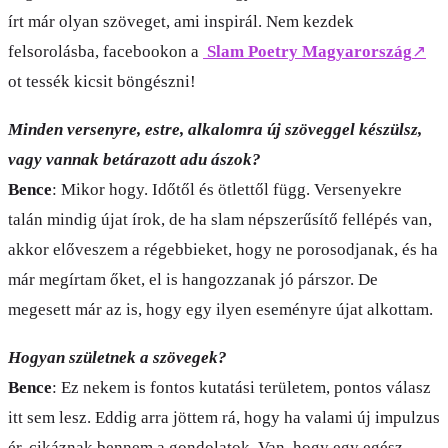
írt már olyan szöveget, ami inspirál. Nem kezdek
felsorolásba, facebookon a
Slam Poetry Magyarország
↗
ot tessék kicsit böngészni!
Minden versenyre, estre, alkalomra új szöveggel készülsz,
vagy vannak betárazott adu ászok?
Bence
: Mikor hogy. Időtől és ötlettől függ. Versenyekre
talán mindig újat írok, de ha slam népszerűsítő fellépés van,
akkor előveszem a régebbieket, hogy ne porosodjanak, és ha
már megírtam őket, el is hangozzanak jó párszor. De
megesett már az is, hogy egy ilyen eseményre újat alkottam.
Hogyan születnek a szövegek?
Bence
: Ez nekem is fontos kutatási területem, pontos válasz
itt sem lesz. Eddig arra jöttem rá, hogy ha valami új impulzus
ér, cikáznak bennem a gondolatok. Van, hogy egy egész