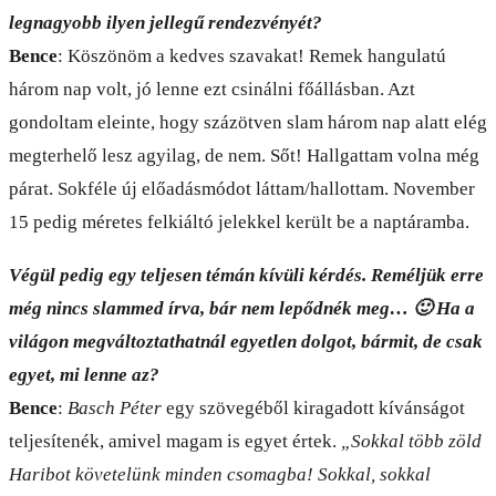
legnagyobb ilyen jellegű rendezvényét?
Bence
: Köszönöm a kedves szavakat! Remek hangulatú
három nap volt, jó lenne ezt csinálni főállásban. Azt
gondoltam eleinte, hogy százötven slam három nap alatt elég
megterhelő lesz agyilag, de nem. Sőt! Hallgattam volna még
párat. Sokféle új előadásmódot láttam/hallottam. November
15 pedig méretes felkiáltó jelekkel került be a naptáramba.
Végül pedig egy teljesen témán kívüli kérdés. Reméljük erre
még nincs slammed írva, bár nem lepődnék meg… 🙂
Ha a
világon megváltoztathatnál egyetlen dolgot, bármit, de csak
egyet, mi lenne az?
Bence
:
Basch Péter
egy szövegéből kiragadott kívánságot
teljesítenék, amivel magam is egyet értek.
„Sokkal több zöld
Haribot követelünk minden csomagba! Sokkal, sokkal