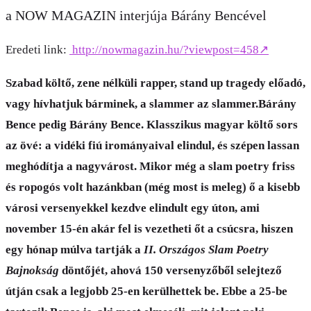
a NOW MAGAZIN interjúja Bárány Bencével
Eredeti link:
http://nowmagazin.hu/?viewpost=458
↗
Szabad költő, zene nélküli rapper, stand up tragedy előadó,
vagy hívhatjuk bárminek, a slammer az slammer.Bárány
Bence pedig Bárány Bence. Klasszikus magyar költő sors
az övé: a vidéki fiú irományaival elindul, és szépen lassan
meghódítja a nagyvárost. Mikor még a slam poetry friss
és ropogós volt hazánkban (még most is meleg) ő a kisebb
városi versenyekkel kezdve elindult egy úton, ami
november 15-én akár fel is vezetheti őt a csúcsra, hiszen
egy hónap múlva tartják a
II. Országos Slam Poetry
Bajnokság
döntőjét, ahová 150 versenyzőből selejtező
útján csak a legjobb 25-en kerülhettek be. Ebbe a 25-be