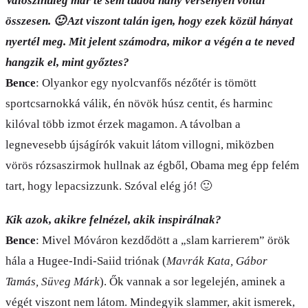
Valószínűleg már te sem tudod hány versenyen voltál
összesen. 🙂 Azt viszont talán igen, hogy ezek közül hányat
nyertél meg. Mit jelent számodra, mikor a végén a te neved
hangzik el, mint győztes?
Bence
: Olyankor egy nyolcvanfős nézőtér is tömött
sportcsarnokká válik, én növök húsz centit, és harminc
kilóval több izmot érzek magamon. A távolban a
legnevesebb újságírók vakuit látom villogni, miközben
vörös rózsaszirmok hullnak az égből, Obama meg épp felém
tart, hogy lepacsizzunk. Szóval elég jó! 🙂
Kik azok, akikre felnézel, akik inspirálnak?
Bence
: Mivel Móváron kezdődött a „slam karrierem” örök
hála a Hugee-Indi-Saiid triónak (
Mavrák Kata, Gábor
Tamás, Süveg Márk
). Ők vannak a sor legelején, aminek a
végét viszont nem látom. Mindegyik slammer, akit ismerek,