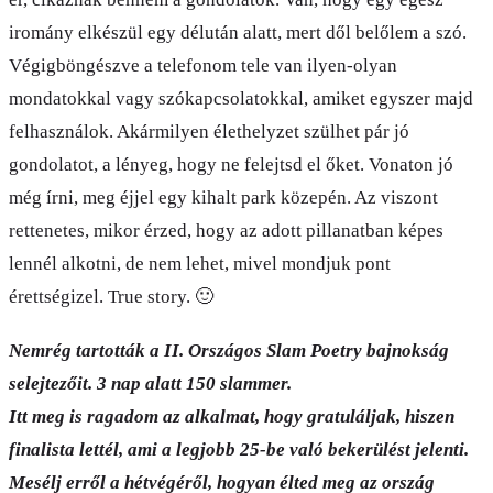
iromány elkészül egy délután alatt, mert dől belőlem a szó.
Végigböngészve a telefonom tele van ilyen-olyan
mondatokkal vagy szókapcsolatokkal, amiket egyszer majd
felhasználok. Akármilyen élethelyzet szülhet pár jó
gondolatot, a lényeg, hogy ne felejtsd el őket. Vonaton jó
még írni, meg éjjel egy kihalt park közepén. Az viszont
rettenetes, mikor érzed, hogy az adott pillanatban képes
lennél alkotni, de nem lehet, mivel mondjuk pont
érettségizel. True story. 🙂
Nemrég tartották a II. Országos Slam Poetry bajnokság
selejtezőit. 3 nap alatt 150 slammer.
Itt meg is ragadom az alkalmat, hogy gratuláljak, hiszen
finalista lettél, ami a legjobb 25-be való bekerülést jelenti.
Mesélj erről a hétvégéről, hogyan élted meg az ország