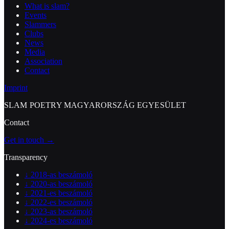
What is slam?
Events
Slammers
Clubs
News
Media
Association
Contact
Imprint
SLAM POETRY MAGYARORSZÁG EGYESÜLET
Contact
Get in touch →
Transparency
↓
2018-as beszámoló
↓
2020-as beszámoló
↓
2021-es beszámoló
↓
2022-es beszámoló
↓
2023-as beszámoló
↓
2024-es beszámoló