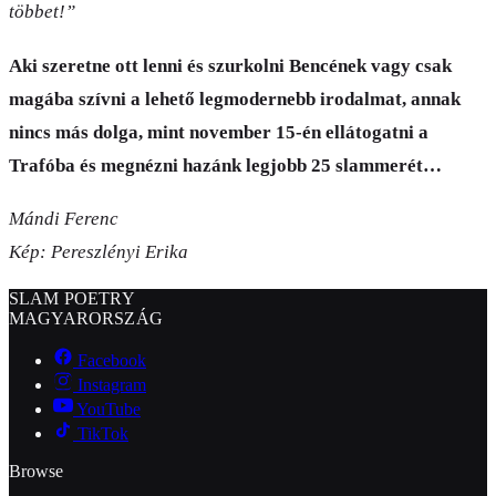
többet!”
Aki szeretne ott lenni és szurkolni Bencének vagy csak
magába szívni a lehető legmodernebb irodalmat, annak
nincs más dolga, mint november 15-én ellátogatni a
Trafóba és megnézni hazánk legjobb 25 slammerét…
Mándi Ferenc
Kép: Pereszlényi Erika
SLAM POETRY
MAGYARORSZÁG
Facebook
Instagram
YouTube
TikTok
Browse