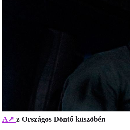
A
↗
z Országos Döntő küszöbén