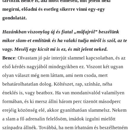
tartozik Bence is, aki most elmeséli, mit jelent neki
megírni, előadni és esetleg sikerre vinni egy-egy
gondolatát.
Hazánkban viszonylag új és fiatal „műfajról” beszélünk
mikor slam-et említünk és ha valaki tudja miről is szól, az te
vagy. Mesélj egy kicsit mi is ez, és mit jelent neked.
Bence
: Olvastam jó pár interjút slammel kapcsolatban, és az
első kérdés nagyjából mindegyikben ez. Viszont két ugyan
olyan választ még nem láttam, ami nem csoda, mert
behatárolhatatlan dolog. Költészet, rap, színház, néha
éneklés is, vagy beatbox. Ha van mondanivalód valamilyen
formában, és ki mersz állni három perc tizenöt másodperc
erejéig közönség elé, akkor gyaníthatóan slammelsz. Nekem
a slam a fő adrenalin felelősöm, imádok izgulni mielőtt
színpadra állnék. Továbbá, ha nem írhatnám és beszélhetném