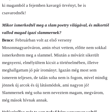
ki magamból a fejemben kavargó örvényt, be is
csavarodnék!
Mikor ismerkedtél meg a slam poetry világával, és mikortól
vallod magad igazi slammernek?
Bence
: Februárban volt az első verseny
Mosonmagyaróváron, amin részt vettem, előtte nem sokkal
ismerkedtem meg a slammel. Miután a móvárit sikerült
megnyerni, elmélyültem kicsit a történelmében, illetve
meghallgattam jó pár irományt. Igazán még most sem
ismerem teljesen, de talán soha nem is fogom, mivel mindig
jönnek új arcok és új látásmódok, ami nagyon jó!
Slammernek még soha nem neveztem magam, megvárom,
még mások hívnak annak.