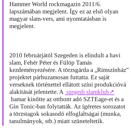
Hammer World rockmagazin 2011/6.
lapszámában megjelent. Így ez az első olyan
magyar slam-vers, ami nyomtatásban is
megjelent.
2010 februárjától Szegeden is elindult a havi
slam, Fehér Péter és Fülöp Tamás
kezdeményezésére. A törzsgárda a „Rímszínház”
projektet párhuzamosan futtatta. Ez saját
verseknek történettel ellátott színi produkcióvá
alakítását jelentette. A
szegedi slamklub
↗
hamar kinőtte az otthont adó SZTEage-et és a
Gin Tonic-ban folytatták. Az ígéretes sorozatot
a törzstagok sokasodó elfoglaltságai (munka,
tanulmányok, stb.) miatt szüneteltetik.