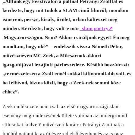
„Álltunk egy Fesztiválon a pultnál Petrányi Zsolttal és
kérdezte, hogy mit tudok a SLAM című filmről; mondom
ismerem, persze, király, őrület, urbán költészet meg
minden. Kérdezte, hogy volt-e már
slam poetry
↗
Magyarországon. Nem? Akkor csináljunk egyet! Én meg
mondtam, hogy oké” – emlékszik vissza Németh Péter,
művésznevén MC Zeek, a Műcsarnok akkori
igazgatójával lezajlott párbeszédére. Később hozzáteszi:
„természetesen a Zsolt ennél sokkal kifinomultabb volt, és
ha felhívod, biztos közli, hogy a Zeek-nek semmi köze
ehhez”.
Zeek emlékezete nem csal: az első magyarországi slam
esemény megrendezésének ötlete valóban az underground
stílusokat kedvelő művészeti kurátor Petrányi Zsoltnak a
fejéből pattant ki az új évezred első éveiben és az is igaz,