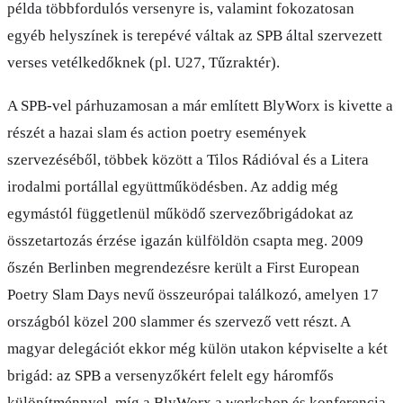
példa többfordulós versenyre is, valamint fokozatosan
egyéb helyszínek is terepévé váltak az SPB által szervezett
verses vetélkedőknek (pl. U27, Tűzraktér).
A SPB-vel párhuzamosan a már említett BlyWorx is kivette a
részét a hazai slam és action poetry események
szervezéséből, többek között a Tilos Rádióval és a Litera
irodalmi portállal együttműködésben. Az addig még
egymástól függetlenül működő szervezőbrigádokat az
összetartozás érzése igazán külföldön csapta meg. 2009
őszén Berlinben megrendezésre került a First European
Poetry Slam Days nevű összeurópai találkozó, amelyen 17
országból közel 200 slammer és szervező vett részt. A
magyar delegációt ekkor még külön utakon képviselte a két
brigád: az SPB a versenyzőkért felelt egy háromfős
különítménnyel, míg a BlyWorx a workshop és konferencia