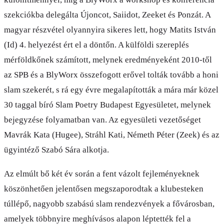
szekciókba delegálta Újoncot, Saiidot, Zeeket és Ponzát. A
magyar részvétel olyannyira sikeres lett, hogy Matits István
(Id) 4. helyezést ért el a döntőn. A külföldi szereplés
mérföldkőnek számított, melynek eredményeként 2010-től
az SPB és a BlyWorx összefogott erővel tolták tovább a honi
slam szekerét, s rá egy évre megalapították a mára már közel
30 taggal bíró Slam Poetry Budapest Egyesületet, melynek
bejegyzése folyamatban van. Az egyesületi vezetőséget
Mavrák Kata (Hugee), Stráhl Kati, Németh Péter (Zeek) és az
ügyintéző Szabó Sára alkotja.
Az elmúlt bő két év során a fent vázolt fejleményeknek
köszönhetően jelentősen megszaporodtak a klubesteken
túllépő, nagyobb szabású slam rendezvények a fővárosban,
amelyek többnyire meghívásos alapon léptették fel a