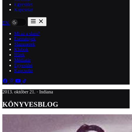
Egyesület
Kapcsolat
EN
Mi az a slam?
Események
Slammerek
Klubok
Hírek
Médiatár
Egyesület
Kapcsolat
2013. október 21. · Indiana
KÖNYVESBLOG