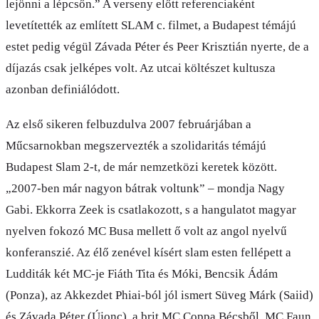
lejönni a lépcsőn.” A verseny előtt referenciaként
levetítették az említett SLAM c. filmet, a Budapest témájú
estet pedig végül Závada Péter és Peer Krisztián nyerte, de a
díjazás csak jelképes volt. Az utcai költészet kultusza
azonban definiálódott.
Az első sikeren felbuzdulva 2007 februárjában a
Műcsarnokban megszervezték a szolidaritás témájú
Budapest Slam 2-t, de már nemzetközi keretek között.
„2007-ben már nagyon bátrak voltunk” – mondja Nagy
Gabi. Ekkorra Zeek is csatlakozott, s a hangulatot magyar
nyelven fokozó MC Busa mellett ő volt az angol nyelvű
konferanszié. Az élő zenével kísért slam esten fellépett a
Ludditák két MC-je Fiáth Tita és Móki, Bencsik Ádám
(Ponza), az Akkezdet Phiai-ból jól ismert Süveg Márk (Saiid)
és Závada Péter (Újonc), a brit MC Coppa Bécsből, MC Faun