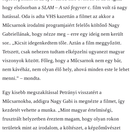
hogy elsősorban a
SLAM – A szó fegyver
c. film volt rá nagy
hatással. Oda is adta VHS kazettán a filmet az akkor a
Műcsarnok irodalmi programjaiért felelős költőnő Nagy
Gabriellának, hogy nézze meg – erre egy ideig nem került
sor.. „Kicsit idegenkedtem tőle. Aztán a film meggyőzött.
Tetszett, csak nehezen tudtam elképzelni ugyanezt magyar
viszonyok között. Főleg, hogy a Műcsarnok nem egy bár,
nem kávéház, nem olyan élő hely, ahová minden este le lehet
menni.” – mondta.
Egy kisebb megszakítással Petrányi visszatért a
Műcsarnokba, addigra Nagy Gabi is megnézte a filmet, így
kezdetét vehette a munka. „Mint magyar értelmiségi,
frusztrált helyzetben éreztem magam, hogy olyan rokon
területek mint az irodalom, a költészet, a képzőművészet