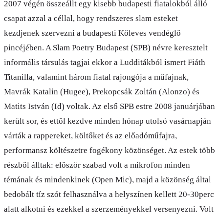
2007 végén összeállt egy kisebb budapesti fiatalokból álló
csapat azzal a céllal, hogy rendszeres slam esteket
kezdjenek szervezni a budapesti Kőleves vendéglő
pincéjében. A Slam Poetry Budapest (SPB) névre keresztelt
informális társulás tagjai ekkor a Ludditákból ismert Fiáth
Titanilla, valamint három fiatal rajongója a műfajnak,
Mavrák Katalin (Hugee), Prekopcsák Zoltán (Alonzo) és
Matits István (Id) voltak. Az első SPB estre 2008 januárjában
került sor, és ettől kezdve minden hónap utolsó vasárnapján
várták a rappereket, költőket és az előadóműfajra,
performansz költészetre fogékony közönséget. Az estek több
részből álltak: először szabad volt a mikrofon minden
témának és mindenkinek (Open Mic), majd a közönség által
bedobált tíz szót felhasználva a helyszínen kellett 20-30perc
alatt alkotni és ezekkel a szerzeményekkel versenyezni. Volt