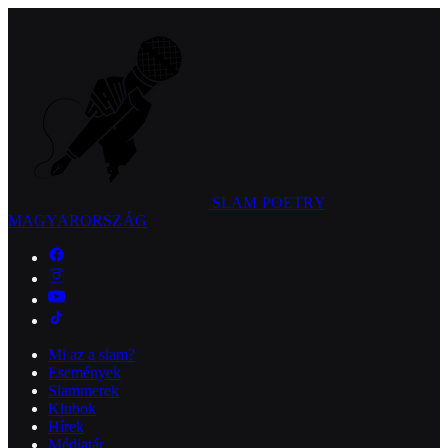
SLAM POETRY
MAGYARORSZÁG
Mi az a slam?
Események
Slammerek
Klubok
Hírek
Médiatár