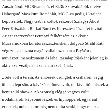
Ausztriából, MC Stvanec és el Ek3k Szlovákiából, illetve
Háborgató Maszkura Romániát, MC G-za pedig Ukrajnát
képviselték. Nagy Gabi a költők részéről Szilágyi Ákost,
Peer Krisztiánt, Rutkai Borit és Keresztesi Józsefet invitálta.
Az est szervezését Petrányi felkérésére az akkor a
Műcsarnokban kurátorasszisztensként dolgozó Stráhl Kati
végezte, aki azóta magánvállalkozásban a BlyWorx
művészeti menedzsment és label társalapítójaként jelenleg is
aktív szervezője a hazai slam szcénának.
„Tele volt a terem. Az emberek csüngtek a csilláron, végig
ültek a lépcsőn, a kávézó is tömve volt, ott kivetítőn nézték a
bent zajló show-t. A közönség eléggé vegyes volt:
irodalmárok, képzőművészek és hiphopperek egyaránt
érkeztek, noha ekkor még nem tudta senki, hogy mi ez a