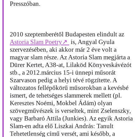
Presszóban.
2010 szeptemberétől Budapesten elindult az
Astoria Slam Poetry
↗
is, Angyal Gyula
szervezésében, aki akkor már 2 éve volt a
magyar slam része. Az Astoria Slam megjárta a
Dürer Kertet, A38-at, Lilaköd Könyveskávézót
stb., a 2012.március 15-i ünnepi műsorát
Szarvason pedig a helyi tévé rögzítette. A
változatos fellépőkörű műsorokban a kevésbé
ismert, de tehetséges slammerek mellett (pl.
Keresztes Noémi, Mokbel Ádám) olyan
szövegművészek is verseltek, mint Zselenszky,
vagy Barbaró Attila (Junkies). Az egyik Astoria
Slam-en adta elő Liszkai András: Tanult
Tehetetlenség című versét, ami később, a