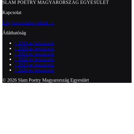
SLAM POETRY MAGYARORSZÁG EGYESÜLET
Kapcsolat
Lépj kapcsolatba velünk →
Átláthatóság
↓
2018-as beszámoló
↓
2020-as beszámoló
↓
2021-es beszámoló
↓
2022-es beszámoló
↓
2023-as beszámoló
↓
2024-es beszámoló
© 2026 Slam Poetry Magyarország Egyesület