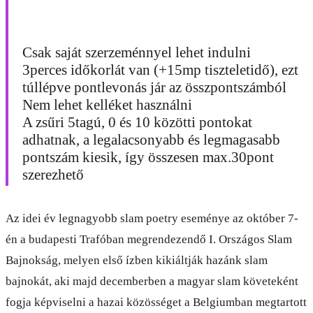
Csak saját szerzeménnyel lehet indulni
3perces időkorlát van (+15mp tiszteletidő), ezt
túllépve pontlevonás jár az összpontszámból
Nem lehet kelléket használni
A zsűri 5tagú, 0 és 10 közötti pontokat
adhatnak, a legalacsonyabb és legmagasabb
pontszám kiesik, így összesen max.30pont
szerezhető
Az idei év legnagyobb slam poetry eseménye az október 7-
én a budapesti Trafóban megrendezendő I. Országos Slam
Bajnokság, melyen első ízben kikiáltják hazánk slam
bajnokát, aki majd decemberben a magyar slam követeként
fogja képviselni a hazai közösséget a Belgiumban megtartott