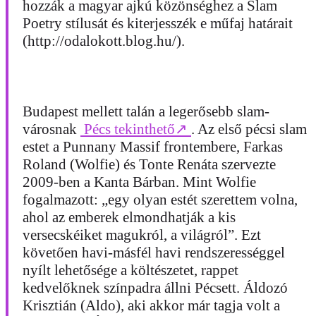
hozzák a magyar ajkú közönséghez a Slam
Poetry stílusát és kiterjesszék e műfaj határait
(http://odalokott.blog.hu/).
Budapest mellett talán a legerősebb slam-
városnak
Pécs tekinthető
↗
. Az első pécsi slam
estet a Punnany Massif frontembere, Farkas
Roland (Wolfie) és Tonte Renáta szervezte
2009-ben a Kanta Bárban. Mint Wolfie
fogalmazott: „egy olyan estét szerettem volna,
ahol az emberek elmondhatják a kis
versecskéiket magukról, a világról”. Ezt
követően havi-másfél havi rendszerességgel
nyílt lehetősége a költészetet, rappet
kedvelőknek színpadra állni Pécsett. Áldozó
Krisztián (Aldo), aki akkor már tagja volt a