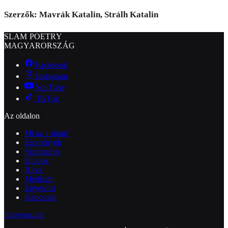
Szerzők: Mavrák Katalin, Strálh Katalin
SLAM POETRY
MAGYARORSZÁG
Facebook
Instagram
YouTube
TikTok
Az oldalon
Mi az a slam?
Események
Slammerek
Klubok
Hírek
Médiatár
Egyesület
Kapcsolat
Impresszum