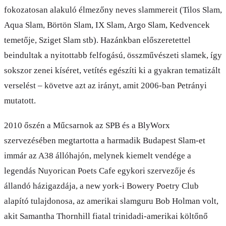
fokozatosan alakuló élmezőny neves slammereit (Tilos Slam,
Aqua Slam, Börtön Slam, IX Slam, Argo Slam, Kedvencek
temetője, Sziget Slam stb). Hazánkban előszeretettel
beindultak a nyitottabb felfogású, összművészeti slamek, így
sokszor zenei kíséret, vetítés egészíti ki a gyakran tematizált
verselést – követve azt az irányt, amit 2006-ban Petrányi
mutatott.
2010 őszén a Műcsarnok az SPB és a BlyWorx
szervezésében megtartotta a harmadik Budapest Slam-et
immár az A38 állóhajón, melynek kiemelt vendége a
legendás Nuyorican Poets Cafe egykori szervezője és
állandó házigazdája, a new york-i Bowery Poetry Club
alapító tulajdonosa, az amerikai slamguru Bob Holman volt,
akit Samantha Thornhill fiatal trinidadi-amerikai költőnő