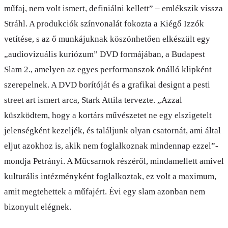
műfaj, nem volt ismert, definiálni kellett” – emlékszik vissza
Stráhl. A produkciók színvonalát fokozta a Kiégő Izzók
vetítése, s az ő munkájuknak köszönhetően elkészült egy
„audiovizuális kuriózum” DVD formájában, a Budapest
Slam 2., amelyen az egyes performanszok önálló klipként
szerepelnek. A DVD borítóját és a grafikai designt a pesti
street art ismert arca, Stark Attila tervezte. „Azzal
küszködtem, hogy a kortárs művészetet ne egy elszigetelt
jelenségként kezeljék, és találjunk olyan csatornát, ami által
eljut azokhoz is, akik nem foglalkoznak mindennap ezzel”-
mondja Petrányi. A Műcsarnok részéről, mindamellett amivel
kulturális intézményként foglalkoztak, ez volt a maximum,
amit megtehettek a műfajért. Évi egy slam azonban nem
bizonyult elégnek.