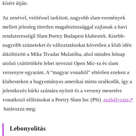
kísért útján.
Az zenével, vetítéssel tarkított, nagyobb slam események
mellett jelenleg töretlen magabiztossággal zajlanak a havi
rendszerességű Slam Poetry Budapest klubestek. Kisebb-
nagyobb szüneteket és változtatásokat követően a klub idén
átköltözött a Mika Tivadar Mulatóba, ahol minden hónap
utolsó csütörtökén lehet nevezni Open Mic-ra és slam
versenyre egyaránt. A “magyar vonaltól” eltérően ezeken a
klubesteken a hagyományos amerikai minta uralkodik, így a
jelentkezés bárki számára nyitott és a verseny menetére
vonatkozó előírásokat a Poetry Slam Inc (PSi)
szabályzata
↗
határozza meg:
Lebonyolítás