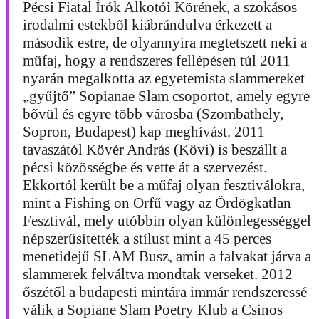
Pécsi Fiatal Írók Alkotói Körének, a szokásos
irodalmi estekből kiábrándulva érkezett a
második estre, de olyannyira megtetszett neki a
műfaj, hogy a rendszeres fellépésen túl 2011
nyarán megalkotta az egyetemista slammereket
„gyűjtő” Sopianae Slam csoportot, amely egyre
bővül és egyre több városba (Szombathely,
Sopron, Budapest) kap meghívást. 2011
tavaszától Kövér András (Kövi) is beszállt a
pécsi közösségbe és vette át a szervezést.
Ekkortól került be a műfaj olyan fesztiválokra,
mint a Fishing on Orfű vagy az Ördögkatlan
Fesztivál, mely utóbbin olyan különlegességgel
népszerűsítették a stílust mint a 45 perces
menetidejű SLAM Busz, amin a falvakat járva a
slammerek felváltva mondtak verseket. 2012
őszétől a budapesti mintára immár rendszeressé
válik a Sopiane Slam Poetry Klub a Csinos