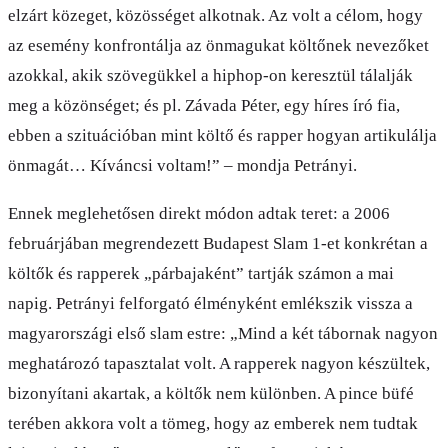
elzárt közeget, közösséget alkotnak. Az volt a célom, hogy
az esemény konfrontálja az önmagukat költőnek nevezőket
azokkal, akik szövegükkel a hiphop-on keresztül tálalják
meg a közönséget; és pl. Závada Péter, egy híres író fia,
ebben a szituációban mint költő és rapper hogyan artikulálja
önmagát… Kíváncsi voltam!” – mondja Petrányi.
Ennek meglehetősen direkt módon adtak teret: a 2006
februárjában megrendezett Budapest Slam 1-et konkrétan a
költők és rapperek „párbajaként” tartják számon a mai
napig. Petrányi felforgató élményként emlékszik vissza a
magyarországi első slam estre: „Mind a két tábornak nagyon
meghatározó tapasztalat volt. A rapperek nagyon készültek,
bizonyítani akartak, a költők nem különben. A pince büfé
terében akkora volt a tömeg, hogy az emberek nem tudtak