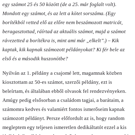
egy számot 25 és 50 között (de a 25. már foglalt volt).
Mondott egy számot, és az lett a kötet sorszáma. (Egy
borítékból vetted elő az előre nem beszámozott matricát,
beragasztottad, ráírtad az aktuális számot, majd a számot
rávezetted a borítékra is, mint ami már „elkelt”.) – Kik
kaptak, kik kapnak számozott példányokat? Ki fér bele az
első és a második huszonötbe?
Nyilván az 1. példány a csajomé lett, magamnak közben
kiosztottam az 50-es számot, szerzői példány, ezt is
beleírtam, és általában ebből olvasok fel rendezvényeken.
Amúgy pedig elsősorban a családom tagjai, a barátaim, a
számomra kedves és valamiért fontos ismerőseim kapnak
számozott példányt. Persze előfordult az is, hogy random
megleptem egy teljesen ismeretlen dedikáltatót ezzel a kis