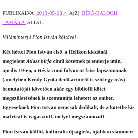
PUBLIKÁLVA
2013-05-08
↗
A(Z)
BÍRÓ-BALOGH
TAMÁS
↗
ÁLTAL.
Villáminterjú Pion István költővel
Két héttel Pion István első, a Helikon kiadónál
megjelent
Atlasz bírja
című kötetnek premierje után,
április 19-én, a
Hévíz
című folyóirat friss lapszámának
(amelyben Krúdy Gyula dedikációiról is szól egy írás)
bemutatóját követően akár egy bibliofil kötet
megszületésének is szemtanúja lehetett az ember.
Egyeseknek Pion István nemcsak dedikált, de a kötetbe kis
matricát is ragasztott, melyet megszámozott.
Pion István költőt, kulturális újságírót, újabban slammert