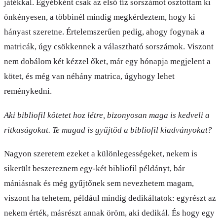
játékkal. Egyébként csak az első tíz sorszámot osztottam ki
önkényesen, a többinél mindig megkérdeztem, hogy ki
hányast szeretne. Értelemszerűen pedig, ahogy fogynak a
matricák, úgy csökkennek a választható sorszámok. Viszont
nem dobálom két kézzel őket, már egy hónapja megjelent a
kötet, és még van néhány matrica, úgyhogy lehet
reménykedni.
Aki bibliofil kötetet hoz létre, bizonyosan maga is kedveli a
ritkaságokat. Te magad is gyűjtöd a bibliofil kiadványokat?
Nagyon szeretem ezeket a különlegességeket, nekem is
sikerült beszereznem egy-két bibliofil példányt, bár
mániásnak és még gyűjtőnek sem nevezhetem magam,
viszont ha tehetem, például mindig dedikáltatok: egyrészt az
nekem érték, másrészt annak öröm, aki dedikál. És hogy egy