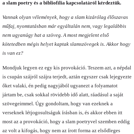
a slam poetry és a bibliofília kapcsolatáról kérdeztük.
Vannak olyan vélemények, hogy a slam kizárólag élőszavas
műfaj, nyomtatásban már egyáltalán nem, vagy legalábbis
nem ugyanúgy hat a szöveg. A most megjelent első
kötetedben mégis helyet kaptak slamszövegek is. Akkor hogy
is van ez?
Mondjuk legyen ez egy kis provokáció. Teszem azt, a népdal
is csupán szájról szájra terjedt, aztán egyszer csak lejegyezte
őket valaki, én pedig nagyjából ugyanezt a folyamatot
jártam be, csak sokkal rövidebb idő alatt, ráadásul a saját
szövegeimmel. Úgy gondoltam, hogy van ezeknek a
verseknek létjogosultságuk írásban is, és akkor ebben itt
most az a provokáció, hogy a slam poetryvel szemben eddig
az volt a kifogás, hogy nem az írott forma az elsődleges