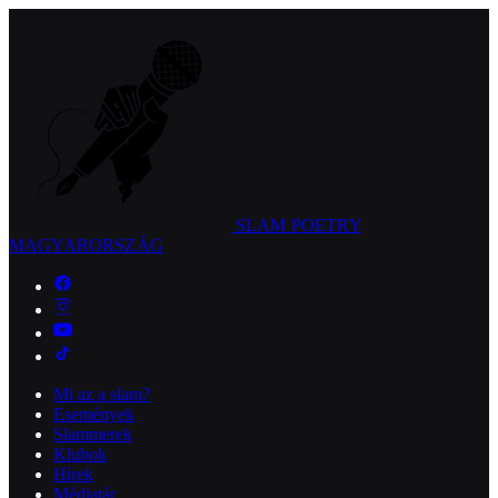
SLAM POETRY
MAGYARORSZÁG
Mi az a slam?
Események
Slammerek
Klubok
Hírek
Médiatár