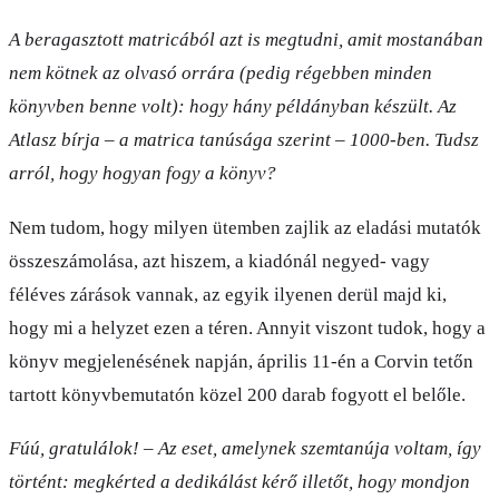
A beragasztott matricából azt is megtudni, amit mostanában
nem kötnek az olvasó orrára (pedig régebben minden
könyvben benne volt): hogy hány példányban készült. Az
Atlasz bírja – a matrica tanúsága szerint – 1000-ben. Tudsz
arról, hogy hogyan fogy a könyv?
Nem tudom, hogy milyen ütemben zajlik az eladási mutatók
összeszámolása, azt hiszem, a kiadónál negyed- vagy
féléves zárások vannak, az egyik ilyenen derül majd ki,
hogy mi a helyzet ezen a téren. Annyit viszont tudok, hogy a
könyv megjelenésének napján, április 11-én a Corvin tetőn
tartott könyvbemutatón közel 200 darab fogyott el belőle.
Fúú, gratulálok!
–
Az eset, amelynek szemtanúja voltam, így
történt: megkérted a dedikálást kérő illetőt, hogy mondjon