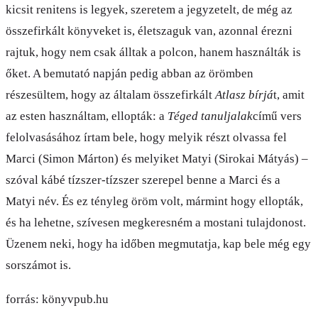
kicsit renitens is legyek, szeretem a jegyzetelt, de még az
összefirkált könyveket is, életszaguk van, azonnal érezni
rajtuk, hogy nem csak álltak a polcon, hanem használták is
őket. A bemutató napján pedig abban az örömben
részesültem, hogy az általam összefirkált
Atlasz bírjá
t, amit
az esten használtam, ellopták: a
Téged tanuljalak
című vers
felolvasásához írtam bele, hogy melyik részt olvassa fel
Marci (Simon Márton) és melyiket Matyi (Sirokai Mátyás) –
szóval kábé tízszer-tízszer szerepel benne a Marci és a
Matyi név. És ez tényleg öröm volt, mármint hogy ellopták,
és ha lehetne, szívesen megkeresném a mostani tulajdonost.
Üzenem neki, hogy ha időben megmutatja, kap bele még egy
sorszámot is.
forrás: könyvpub.hu