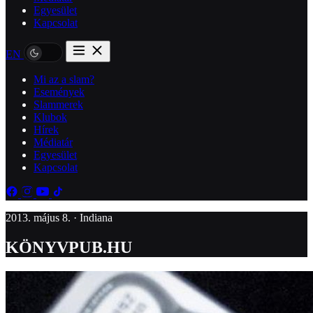
Egyesület
Kapcsolat
EN
Mi az a slam?
Események
Slammerek
Klubok
Hírek
Médiatár
Egyesület
Kapcsolat
2013. május 8. · Indiana
KÖNYVPUB.HU