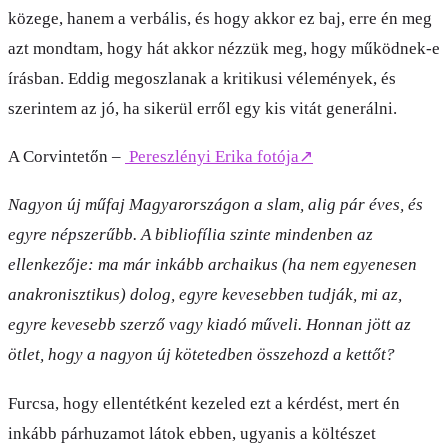
közege, hanem a verbális, és hogy akkor ez baj, erre én meg
azt mondtam, hogy hát akkor nézzük meg, hogy működnek-e
írásban. Eddig megoszlanak a kritikusi vélemények, és
szerintem az jó, ha sikerül erről egy kis vitát generálni.
A Corvintetőn –
Pereszlényi Erika fotója
↗
Nagyon új műfaj Magyarországon a slam, alig pár éves, és
egyre népszerűbb. A bibliofília szinte mindenben az
ellenkezője: ma már inkább archaikus (ha nem egyenesen
anakronisztikus) dolog, egyre kevesebben tudják, mi az,
egyre kevesebb szerző vagy kiadó műveli. Honnan jött az
ötlet, hogy a nagyon új kötetedben összehozd a kettőt?
Furcsa, hogy ellentétként kezeled ezt a kérdést, mert én
inkább párhuzamot látok ebben, ugyanis a költészet