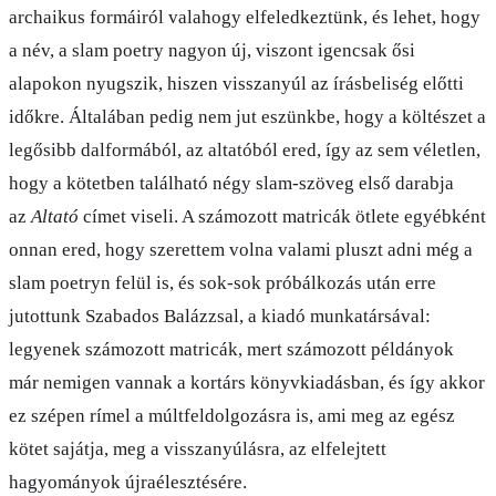
archaikus formáiról valahogy elfeledkeztünk, és lehet, hogy
a név, a slam poetry nagyon új, viszont igencsak ősi
alapokon nyugszik, hiszen visszanyúl az írásbeliség előtti
időkre. Általában pedig nem jut eszünkbe, hogy a költészet a
legősibb dalformából, az altatóból ered, így az sem véletlen,
hogy a kötetben található négy slam-szöveg első darabja
az
Altató
címet viseli. A számozott matricák ötlete egyébként
onnan ered, hogy szerettem volna valami pluszt adni még a
slam poetryn felül is, és sok-sok próbálkozás után erre
jutottunk Szabados Balázzsal, a kiadó munkatársával:
legyenek számozott matricák, mert számozott példányok
már nemigen vannak a kortárs könyvkiadásban, és így akkor
ez szépen rímel a múltfeldolgozásra is, ami meg az egész
kötet sajátja, meg a visszanyúlásra, az elfelejtett
hagyományok újraélesztésére.