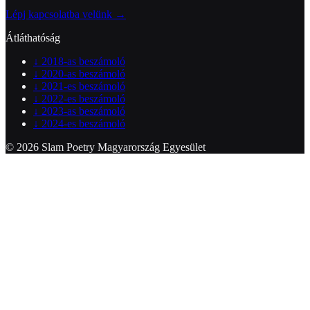
Lépj kapcsolatba velünk →
Átláthatóság
↓
2018-as beszámoló
↓
2020-as beszámoló
↓
2021-es beszámoló
↓
2022-es beszámoló
↓
2023-as beszámoló
↓
2024-es beszámoló
© 2026 Slam Poetry Magyarország Egyesület