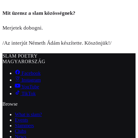
Mit üzensz a slam közösségnek?
Merjetek dobogni.
/Az interjút Németh Ádám készítette. Köszönjük!/
SLAM POETRY
MAGYARORSZÁG
Facebook
Instagram
YouTube
TikTok
Browse
What is slam?
Events
Slammers
Clubs
News