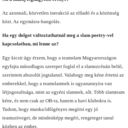
Az azonnali, közvetlen inerakció az előadó és a közönség
közt. Az egymásra-hangolás.
Ha egy dolgot változtathatnál meg a slam poetry-vel
kapcsolatban, mi lenne az?
Egy kicsit úgy érzem, hogy a teamslam Magyarországon
egyfajta másodlagos szerepet foglal el a slamszcénán belül,
szerintem abszolút jogtalanul. Valahogy meg kéne értetni az
emberekkel, hogy a teamslamnek is ugyanannyira van
létjogosultsága, mint az egyéni slamnek, sőt. Több slamteam
kéne, és nem csak az OB-ra, hanem a havi klubokra is.
Tudom, hogy munka/időigényes megírni egy jó
teamszöveget, de mindenképp megéri, rengeteget tanul
közben az ember.