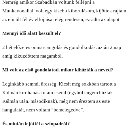
Nemrég amikor Szabadkán voltunk fellépni a
Munkavonallal, volt egy kisebb kiborulásom, kijöttek rajtam
az elmúlt fél év elfojtásai elég rendesen, ez adta az alapot.
Mennyi idő alatt készült el?
2 hét előzetes önmarcangolás és gondolkodás, aztán 2 nap
amíg kiküzdöttem magamból.
Mi volt az első gondolatod, mikor kihúzták a neved?
Leginkább semmi, üresség. Kicsit még sokkban tartott a
Kálmán kirohanása utáni csend (egyből engem húztak
Kálmán után, másodiknak), még nem éreztem az este
hangulatát, nem voltam “bemelegedve”.
És miután lejöttél a színpadról?