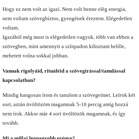
Hogy ez nem volt az igazi. Nem volt benne elég energia,
nem voltam szövegbiztos, gyengének éreztem. Elégedetlen
voltam.
Igazából még most is elégedetlen vagyok, több van ebben a
szövegben, mint amennyit a színpadon kihoztam belőle,
mehetett volna sokkal jobban.
Vannak rigolyáid, rituáléid a szövegírással/tanulással
kapcsolatban?
Mindig hangosan írom és tanulom a szövegeimet. Leírok két
sort, aztán üvöltözöm magamnak 5-10 percig amíg hozzá
nem írok. Akkor már 4 sort üvöltözök magamnak, és így
tovább.
Mi a műfaj legnagyobb erénye?