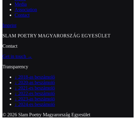
Media
Association
Contact
Imprint
SLAM POETRY MAGYARORSZÁG EGYESÜLET
Contact
Get in touch →
Transparency
↓
2018-as beszámoló
↓
2020-as beszámoló
↓
2021-es beszámoló
↓
2022-es beszámoló
↓
2023-as beszámoló
↓
2024-es beszámoló
© 2026 Slam Poetry Magyarország Egyesület