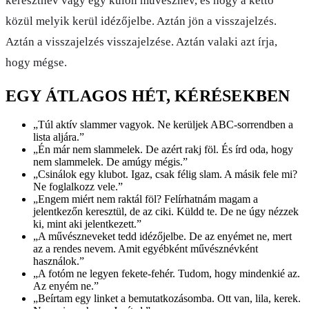
keresztnév vagy egy külön művésznév, és hogy a kettő
közül melyik kerül idézőjelbe. Aztán jön a visszajelzés.
Aztán a visszajelzés visszajelzése. Aztán valaki azt írja,
hogy mégse.
EGY ÁTLAGOS HÉT, KÉRÉSEKBEN
„
Túl aktív slammer vagyok. Ne kerüljek ABC-sorrendben a
lista aljára.
”
„
Én már nem slammelek. De azért rakj föl. És írd oda, hogy
nem slammelek. De amúgy mégis.
”
„
Csinálok egy klubot. Igaz, csak félig slam. A másik fele mi?
Ne foglalkozz vele.
”
„
Engem miért nem raktál föl? Felírhatnám magam a
jelentkezőn keresztül, de az ciki. Küldd te. De ne úgy nézzek
ki, mint aki jelentkezett.
”
„
A művészneveket tedd idézőjelbe. De az enyémet ne, mert
az a rendes nevem. Amit egyébként művésznévként
használok.
”
„
A fotóm ne legyen fekete-fehér. Tudom, hogy mindenkié az.
Az enyém ne.
”
„
Beírtam egy linket a bemutatkozásomba. Ott van, lila, kerek.