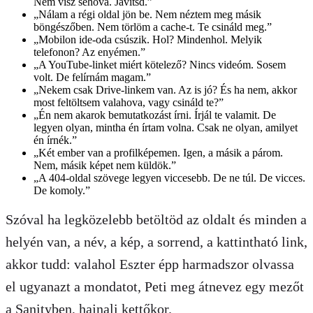
Nem visz sehova. Javítsd.
”
„
Nálam a régi oldal jön be. Nem néztem meg másik
böngészőben. Nem törlöm a cache-t. Te csináld meg.
”
„
Mobilon ide-oda csúszik. Hol? Mindenhol. Melyik
telefonon? Az enyémen.
”
„
A YouTube-linket miért kötelező? Nincs videóm. Sosem
volt. De felírnám magam.
”
„
Nekem csak Drive-linkem van. Az is jó? És ha nem, akkor
most feltöltsem valahova, vagy csináld te?
”
„
Én nem akarok bemutatkozást írni. Írjál te valamit. De
legyen olyan, mintha én írtam volna. Csak ne olyan, amilyet
én írnék.
”
„
Két ember van a profilképemen. Igen, a másik a párom.
Nem, másik képet nem küldök.
”
„
A 404-oldal szövege legyen viccesebb. De ne túl. De vicces.
De komoly.
”
Szóval ha legközelebb betöltöd az oldalt és minden a
helyén van, a név, a kép, a sorrend, a kattintható link,
akkor tudd: valahol Eszter épp harmadszor olvassa
el ugyanazt a mondatot, Peti meg átnevez egy mezőt
a Sanityben, hajnali kettőkor.