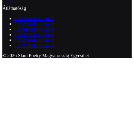
Átláthatóság
↓
2018-as beszámoló
↓
2020-as beszámoló
↓
2021-es beszámoló
↓
2022-es beszámoló
↓
2023-as beszámoló
↓
2024-es beszámoló
© 2026 Slam Poetry Magyarország Egyesület