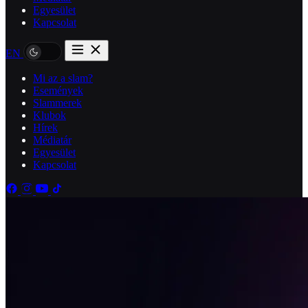
Egyesület
Kapcsolat
EN
Mi az a slam?
Események
Slammerek
Klubok
Hírek
Médiatár
Egyesület
Kapcsolat