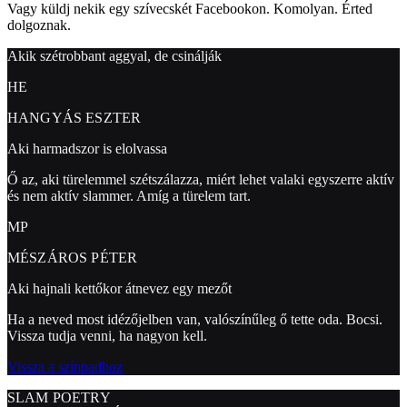
Vagy küldj nekik egy szívecskét Facebookon. Komolyan. Érted
dolgoznak.
Akik szétrobbant aggyal, de csinálják
HE
HANGYÁS ESZTER
Aki harmadszor is elolvassa
Ő az, aki türelemmel szétszálazza, miért lehet valaki egyszerre aktív
és nem aktív slammer. Amíg a türelem tart.
MP
MÉSZÁROS PÉTER
Aki hajnali kettőkor átnevez egy mezőt
Ha a neved most idézőjelben van, valószínűleg ő tette oda. Bocsi.
Vissza tudja venni, ha nagyon kell.
Vissza a színpadhoz
SLAM POETRY