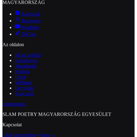
MAGYARORSZÁG
Facebook
Instagram
YouTube
TikTok
Az oldalon
Mi az a slam?
Események
Slammerek
Klubok
Hírek
Médiatár
Egyesület
Kapcsolat
Impresszum
SLAM POETRY MAGYARORSZÁG EGYESÜLET
Kapcsolat
Lépj kapcsolatba velünk →