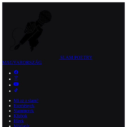
SLAM POETRY
MAGYARORSZÁG
Mi az a slam?
Események
Slammerek
Klubok
Hírek
Médiatár