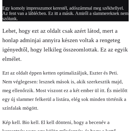
Egy komoly impresszumot kerestél, adószámmal meg székhellyel.
Az fent van a láblécben. Ez itt a másik. Amiről a slammereknek nem
szólunk.
Lehet, hogy ezt az oldalt csak azért látod, mert a
honlap adminjai annyira készen voltak a rengeteg
igényedtől, hogy lelkileg összeomlottak. Ez az egyik
elmélet.
Ezt az oldalt éppen ketten optimalizáljuk, Eszter és Peti.
Nem véglegesen: lesznek mások is, akik szerkesztik majd,
meg ellenőrzik. Most viszont ez a két ember ül itt. És mielőtt
egy új slammer felkerül a listára, elég sok minden történik a
színfalak mögött.
Kép kell. Bio kell. El kell dönteni, hogy a becenév a