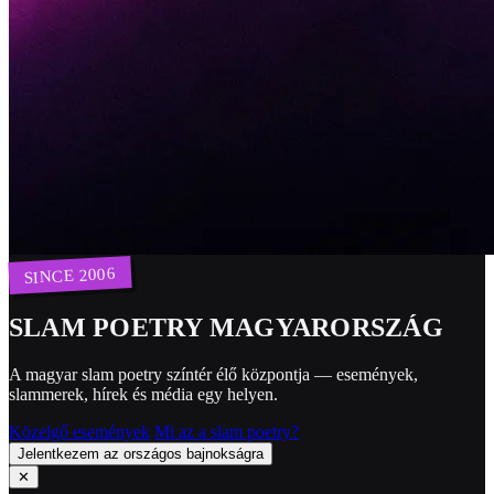
SINCE 2006
SLAM POETRY MAGYARORSZÁG
A magyar slam poetry színtér élő központja — események,
slammerek, hírek és média egy helyen.
Közelgő események
Mi az a slam poetry?
Jelentkezem az országos bajnokságra
✕