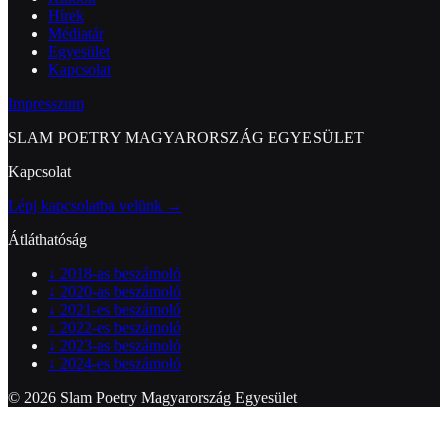
Hírek
Médiatár
Egyesület
Kapcsolat
Impresszum
SLAM POETRY MAGYARORSZÁG EGYESÜLET
Kapcsolat
Lépj kapcsolatba velünk →
Átláthatóság
↓
2018-as beszámoló
↓
2020-as beszámoló
↓
2021-es beszámoló
↓
2022-es beszámoló
↓
2023-as beszámoló
↓
2024-es beszámoló
© 2026 Slam Poetry Magyarország Egyesület