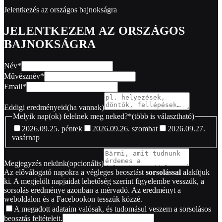
Jelentkezés az országos bajnokságra
JELENTKEZEM AZ ORSZÁGOS
BAJNOKSÁGRA
Név
*
Művésznév
*
Email
*
Eddigi eredményeid
(ha vannak)
Melyik nap(ok) felelnek meg neked?
*
(több is választható)
2026.09.25. péntek
2026.09.26. szombat
2026.09.27.
vasárnap
Megjegyzés nekünk
(opcionális)
Az előválogató napokra a végleges beosztást
sorsolással
alakítjuk
ki. A megjelölt napjaidat lehetőség szerint figyelembe vesszük, a
sorsolás eredménye azonban a mérvadó. Az eredményt a
weboldalon és a Facebookon tesszük közzé.
A megadott adataim valósak, és tudomásul veszem a sorsolásos
beosztás feltételeit.