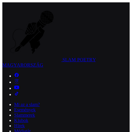
SLAM POETRY
MAGYARORSZÁG
Mi az a slam?
Események
Slammerek
Klubok
Hírek
Médiatár