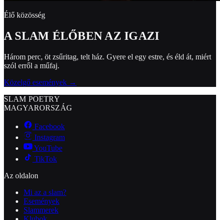
Élő közösség
A SLAM ÉLŐBEN AZ IGAZI
Három perc, öt zsűritag, telt ház. Gyere el egy estre, és éld át, miért
szól erről a műfaj.
Közelgő események →
SLAM POETRY
MAGYARORSZÁG
Facebook
Instagram
YouTube
TikTok
Az oldalon
Mi az a slam?
Események
Slammerek
Klubok