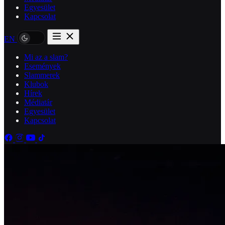
Egyesület
Kapcsolat
EN
Mi az a slam?
Események
Slammerek
Klubok
Hírek
Médiatár
Egyesület
Kapcsolat