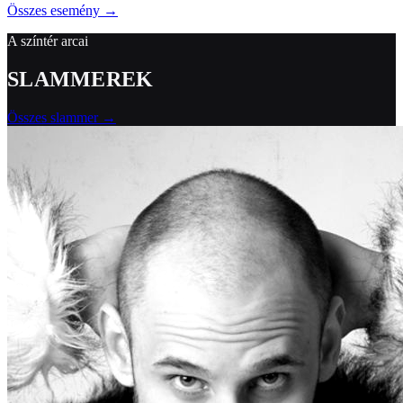
Összes esemény →
A színtér arcai
S
L
A
M
M
E
R
E
K
Összes slammer →