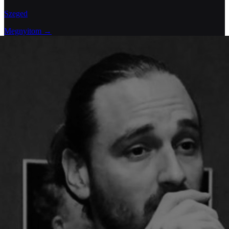
Szeged
Megnyitom →