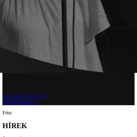
SZVOREN ESZTER
Összes slammer →
Friss
H
Í
R
E
K