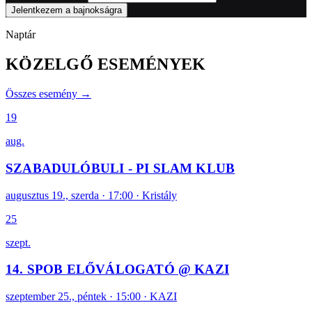
Jelentkezem a bajnokságra
Naptár
K
Ö
Z
E
L
G
Ő
E
S
E
M
É
N
Y
E
K
Összes esemény →
19
aug.
SZABADULÓBULI - PI SLAM KLUB
augusztus 19., szerda · 17:00 · Kristály
25
szept.
14. SPOB ELŐVÁLOGATÓ @ KAZI
szeptember 25., péntek · 15:00 · KAZI