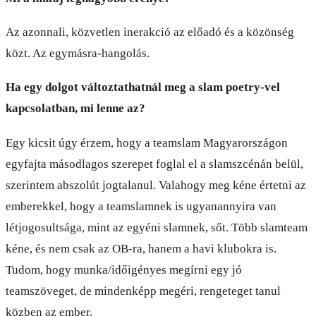
Az azonnali, közvetlen inerakció az előadó és a közönség
közt. Az egymásra-hangolás.
Ha egy dolgot változtathatnál meg a slam poetry-vel
kapcsolatban, mi lenne az?
Egy kicsit úgy érzem, hogy a teamslam Magyarországon
egyfajta másodlagos szerepet foglal el a slamszcénán belül,
szerintem abszolút jogtalanul. Valahogy meg kéne értetni az
emberekkel, hogy a teamslamnek is ugyanannyira van
létjogosultsága, mint az egyéni slamnek, sőt. Több slamteam
kéne, és nem csak az OB-ra, hanem a havi klubokra is.
Tudom, hogy munka/időigényes megírni egy jó
teamszöveget, de mindenképp megéri, rengeteget tanul
közben az ember.