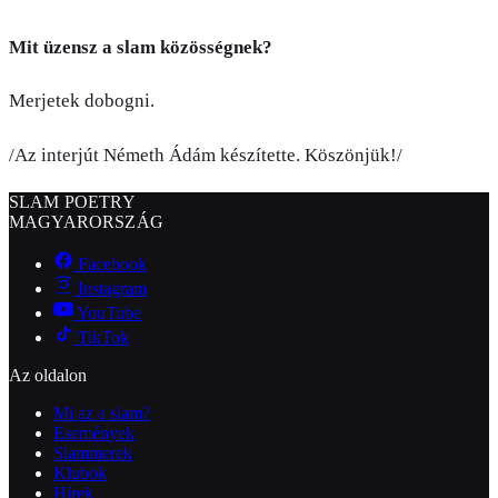
Mit üzensz a slam közösségnek?
Merjetek dobogni.
/Az interjút Németh Ádám készítette. Köszönjük!/
SLAM POETRY
MAGYARORSZÁG
Facebook
Instagram
YouTube
TikTok
Az oldalon
Mi az a slam?
Események
Slammerek
Klubok
Hírek