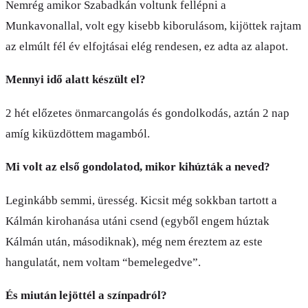
Nemrég amikor Szabadkán voltunk fellépni a
Munkavonallal, volt egy kisebb kiborulásom, kijöttek rajtam
az elmúlt fél év elfojtásai elég rendesen, ez adta az alapot.
Mennyi idő alatt készült el?
2 hét előzetes önmarcangolás és gondolkodás, aztán 2 nap
amíg kiküzdöttem magamból.
Mi volt az első gondolatod, mikor kihúzták a neved?
Leginkább semmi, üresség. Kicsit még sokkban tartott a
Kálmán kirohanása utáni csend (egyből engem húztak
Kálmán után, másodiknak), még nem éreztem az este
hangulatát, nem voltam “bemelegedve”.
És miután lejöttél a színpadról?