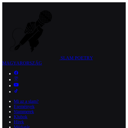
SLAM POETRY
MAGYARORSZÁG
Mi az a slam?
Események
Slammerek
Klubok
Hírek
Médiatár