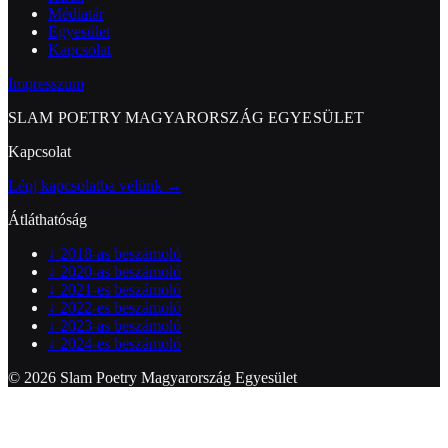
Médiatár
Egyesület
Kapcsolat
Impresszum
SLAM POETRY MAGYARORSZÁG EGYESÜLET
Kapcsolat
Lépj kapcsolatba velünk →
Átláthatóság
↓
2018-as beszámoló
↓
2020-as beszámoló
↓
2021-es beszámoló
↓
2022-es beszámoló
↓
2023-as beszámoló
↓
2024-es beszámoló
© 2026 Slam Poetry Magyarország Egyesület