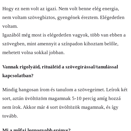
Hogy ez nem volt az igazi. Nem volt benne elég energia,
nem voltam szövegbiztos, gyengének éreztem. Elégedetlen
voltam.
Igazából még most is elégedetlen vagyok, több van ebben a
szövegben, mint amennyit a színpadon kihoztam belőle,
mehetett volna sokkal jobban.
Vannak rigolyáid, rituáléid a szövegírással/tanulással
kapcsolatban?
Mindig hangosan írom és tanulom a szövegeimet. Leírok két
sort, aztán üvöltözöm magamnak 5-10 percig amíg hozzá
nem írok. Akkor már 4 sort üvöltözök magamnak, és így
tovább.
Mi a műfaj legnagyobb erénye?