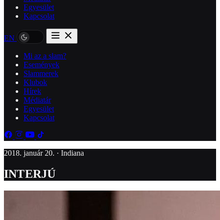
Egyesület
Kapcsolat
EN
Mi az a slam?
Események
Slammerek
Klubok
Hírek
Médiatár
Egyesület
Kapcsolat
2018. január 20. · Indiana
INTERJÚ