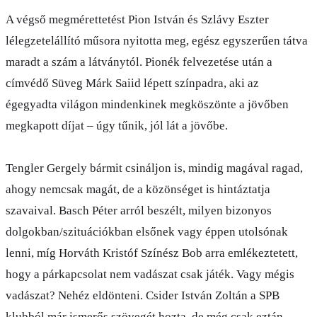
A végső megmérettetést Pion István és Szlávy Eszter
lélegzetelállító műsora nyitotta meg, egész egyszerűen tátva
maradt a szám a látványtól. Pionék felvezetése után a
címvédő Süveg Márk Saiid lépett színpadra, aki az
égegyadta világon mindenkinek megköszönte a jövőben
megkapott díjat – úgy tűnik, jól lát a jövőbe.
Tengler Gergely bármit csináljon is, mindig magával ragad,
ahogy nemcsak magát, de a közönséget is hintáztatja
szavaival. Basch Péter arról beszélt, milyen bizonyos
dolgokban/szituációkban elsőnek vagy éppen utolsónak
lenni, míg Horváth Kristóf Színész Bob arra emlékeztetett,
hogy a párkapcsolat nem vadászat csak játék. Vagy mégis
vadászat? Nehéz eldönteni. Csider István Zoltán a SPB
klubból már ismerős szövegét hozta, de még csak eztán