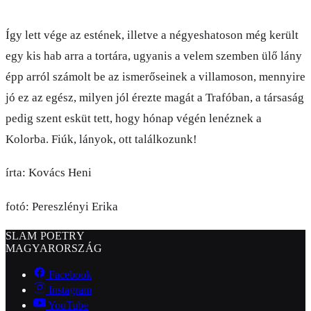
Így lett vége az estének, illetve a négyeshatoson még került
egy kis hab arra a tortára, ugyanis a velem szemben ülő lány
épp arról számolt be az ismerőseinek a villamoson, mennyire
jó ez az egész, milyen jól érezte magát a Trafóban, a társaság
pedig szent esküt tett, hogy hónap végén lenéznek a
Kolorba. Fiúk, lányok, ott találkozunk!
írta: Kovács Heni
fotó: Pereszlényi Erika
SLAM POETRY
MAGYARORSZÁG
Facebook
Instagram
YouTube