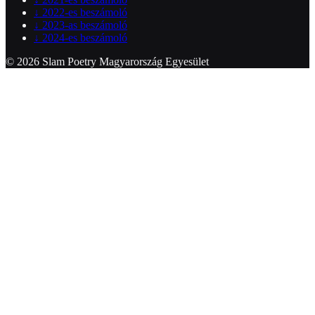
↓
2022-es beszámoló
↓
2023-as beszámoló
↓
2024-es beszámoló
© 2026 Slam Poetry Magyarország Egyesület