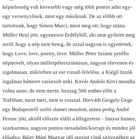
képtelenség volt kevesebb vagy még több pontot adni egy-
egy versenyzőnek, mint egy másiknak. De az előbb ott
tartottunk, hogy Simon Marci, most meg ott, hogy utána
Müller Heni jött, egyenesen Erdélyből, aki nem győzött meg
arról, hogy a nép nem beteg, de azzal nagyon is egyetértek,
hogy Love, love, poetry, love. Müller Péter Sziámi petőfis
népnevelt, olyan müllerpétersziámisan, nagyon elevenen és
izgalmasan, miközben az est vizuál-felelőse, a Kiégő Izzók
izgalmas hátteret varázsolt neki. Kövér András Kövi mondta
volna anno, de nem merte, bezzeg 500 ember előtt a
Trafóban, most meri, nem is rosszul. Horváth Gergely Gege
egy Budapestről szóló slamet mondott, utána pedig André
Ferenc jött, akitől először elállt a lélegzetem – fanyar humor,
szarkazmus, nagyon pontos társadalmi/korrajz és mindez jól
előadva. Bájer Máté Magyar idő szerint című szövegében az