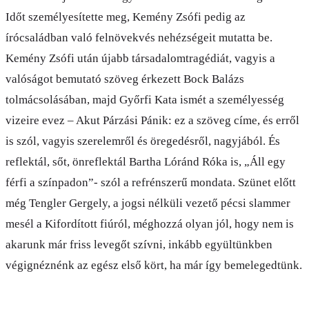
Időt személyesítette meg, Kemény Zsófi pedig az
írócsaládban való felnövekvés nehézségeit mutatta be.
Kemény Zsófi után újabb társadalomtragédiát, vagyis a
valóságot bemutató szöveg érkezett Bock Balázs
tolmácsolásában, majd Győrfi Kata ismét a személyesség
vizeire evez – Akut Párzási Pánik: ez a szöveg címe, és erről
is szól, vagyis szerelemről és öregedésről, nagyjából. És
reflektál, sőt, önreflektál Bartha Lóránd Róka is, „Áll egy
férfi a színpadon”- szól a refrénszerű mondata. Szünet előtt
még Tengler Gergely, a jogsi nélküli vezető pécsi slammer
mesél a Kifordított fiúról, méghozzá olyan jól, hogy nem is
akarunk már friss levegőt szívni, inkább együltünkben
végignéznénk az egész első kört, ha már így bemelegedtünk.