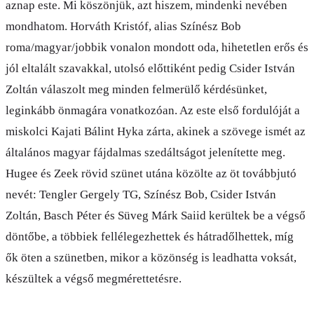
aznap este. Mi köszönjük, azt hiszem, mindenki nevében
mondhatom. Horváth Kristóf, alias Színész Bob
roma/magyar/jobbik vonalon mondott oda, hihetetlen erős és
jól eltalált szavakkal, utolsó előttiként pedig Csider István
Zoltán válaszolt meg minden felmerülő kérdésünket,
leginkább önmagára vonatkozóan. Az este első fordulóját a
miskolci Kajati Bálint Hyka zárta, akinek a szövege ismét az
általános magyar fájdalmas szedáltságot jelenítette meg.
Hugee és Zeek rövid szünet utána közölte az öt továbbjutó
nevét: Tengler Gergely TG, Színész Bob, Csider István
Zoltán, Basch Péter és Süveg Márk Saiid kerültek be a végső
döntőbe, a többiek fellélegezhettek és hátradőlhettek, míg
ők öten a szünetben, mikor a közönség is leadhatta voksát,
készültek a végső megmérettetésre.