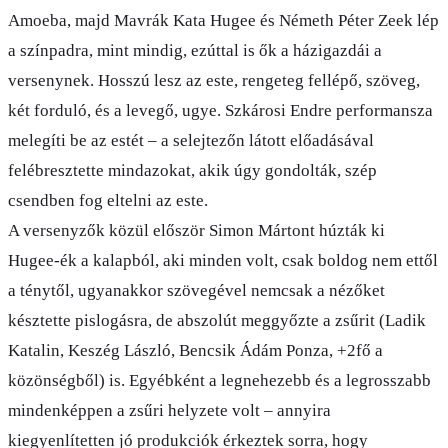
Amoeba, majd Mavrák Kata Hugee és Németh Péter Zeek lép
a színpadra, mint mindig, ezúttal is ők a házigazdái a
versenynek. Hosszú lesz az este, rengeteg fellépő, szöveg,
két forduló, és a levegő, ugye. Szkárosi Endre performansza
melegíti be az estét – a selejtezőn látott előadásával
felébresztette mindazokat, akik úgy gondolták, szép
csendben fog eltelni az este.
A versenyzők közül először Simon Mártont húzták ki
Hugee-ék a kalapból, aki minden volt, csak boldog nem ettől
a ténytől, ugyanakkor szövegével nemcsak a nézőket
késztette pislogásra, de abszolút meggyőzte a zsűrit (Ladik
Katalin, Keszég László, Bencsik Ádám Ponza, +2fő a
közönségből) is. Egyébként a legnehezebb és a legrosszabb
mindenképpen a zsűri helyzete volt – annyira
kiegyenlítetten jó produkciók érkeztek sorra, hogy