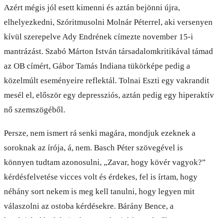
Azért mégis jól esett kimenni és aztán bejönni újra,
elhelyezkedni, Szóritmusolni Molnár Péterrel, aki versenyen
kívül szerepelve Ady Endrének címezte november 15-i
mantrázást. Szabó Márton István társadalomkritikával támad
az OB címért, Gábor Tamás Indiana tükörképe pedig a
közelmúlt eseményeire reflektál. Tolnai Eszti egy vakrandit
mesél el, először egy depressziós, aztán pedig egy hiperaktív
nő szemszögéből.
Persze, nem ismert rá senki magára, mondjuk ezeknek a
soroknak az írója, á, nem. Basch Péter szövegével is
könnyen tudtam azonosulni, „Zavar, hogy kövér vagyok?”
kérdésfelvetése vicces volt és érdekes, fel is írtam, hogy
néhány sort nekem is meg kell tanulni, hogy legyen mit
válaszolni az ostoba kérdésekre. Bárány Bence, a