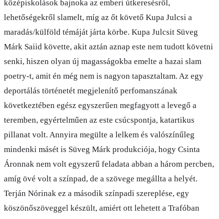
középiskolások bajnoka az emberi útkeresésről,
lehetőségekről slamelt, míg az őt követő Kupa Julcsi a
maradás/külföld témáját járta körbe. Kupa Julcsit Süveg
Márk Saiid követte, akit aztán aznap este nem tudott követni
senki, hiszen olyan új magasságokba emelte a hazai slam
poetry-t, amit én még nem is nagyon tapasztaltam. Az egy
deportálás történetét megjelenítő perfomanszának
következtében egész egyszerűen megfagyott a levegő a
teremben, egyértelműen az este csúcspontja, katartikus
pillanat volt. Annyira megülte a lelkem és valószínűleg
mindenki másét is Süveg Márk produkciója, hogy Csinta
Áronnak nem volt egyszerű feladata abban a három percben,
amíg övé volt a színpad, de a szövege megállta a helyét.
Terján Nórinak ez a második színpadi szereplése, egy
köszönőszöveggel készült, amiért ott lehetett a Trafóban