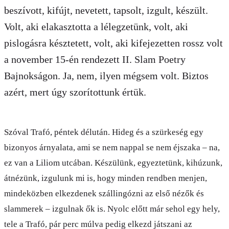
beszívott, kifújt, nevetett, tapsolt, izgult, készült.
Volt, aki elakasztotta a lélegzetünk, volt, aki
pislogásra késztetett, volt, aki kifejezetten rossz volt
a november 15-én rendezett II. Slam Poetry
Bajnokságon. Ja, nem, ilyen mégsem volt. Biztos
azért, mert úgy szorítottunk értük.
Szóval Trafó, péntek délután. Hideg és a szürkeség egy
bizonyos árnyalata, ami se nem nappal se nem éjszaka – na,
ez van a Liliom utcában. Készülünk, egyeztetünk, kihúzunk,
átnézünk, izgulunk mi is, hogy minden rendben menjen,
mindeközben elkezdenek szállingózni az első nézők és
slammerek – izgulnak ők is. Nyolc előtt már sehol egy hely,
tele a Trafó, pár perc múlva pedig elkezd játszani az