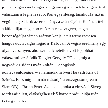
jöttek az igazi mélyfagyok, ugyanis győztesek közt győztest
választani a legnehezebb. Pontegyenlőség, tanakodás, aztán
végül megszületik az eredmény: a zsűri Győrfi Katának ítéli
a különdíjat megkapó és őszinte szövegéért, míg a
közönségdíjat Simon Márton kapja, amit természetesen
hangos üdvrivalgás fogad a Trafóban. A végső eredmény egy
olyan versenyen, ahol szinte lehetetlen volt legjobbat
választani: az ötödik Tengler Gergely TG lett, míg a
negyedik Csider István Zoltán. Dobogósok
pontegyenlőséggel – a harmadik helyen Horváth Kristóf
Színész Bob, míg – immár másodjára országoson (Team
Slam OB) – Basch Péter. Az este bajnoka a címvédő Süveg
Márk Saiid lett, elsőségéhez első körös produkciója után
kétség sem fért.