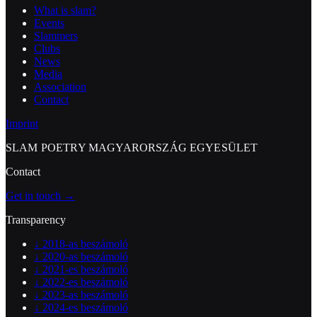
What is slam?
Events
Slammers
Clubs
News
Media
Association
Contact
Imprint
SLAM POETRY MAGYARORSZÁG EGYESÜLET
Contact
Get in touch →
Transparency
↓
2018-as beszámoló
↓
2020-as beszámoló
↓
2021-es beszámoló
↓
2022-es beszámoló
↓
2023-as beszámoló
↓
2024-es beszámoló