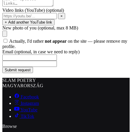
Video links (YouTube)
(optional)
×
+ Add another YouTube link
New photo of you
(optional, max 8 MB)
Actually, I'd rather
not appear
on the site — please remove my
profile.
Email
(optional, in case we need to reply)
Submit request
SLAM POETRY
MAGYARORSZÁG
Facebook
Instagram
YouTube
TikTok
Browse