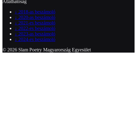
Átláthatóság
↓
2018-as beszámoló
↓
2020-as beszámoló
↓
2021-es beszámoló
↓
2022-es beszámoló
↓
2023-as beszámoló
↓
2024-es beszámoló
© 2026 Slam Poetry Magyarország Egyesület