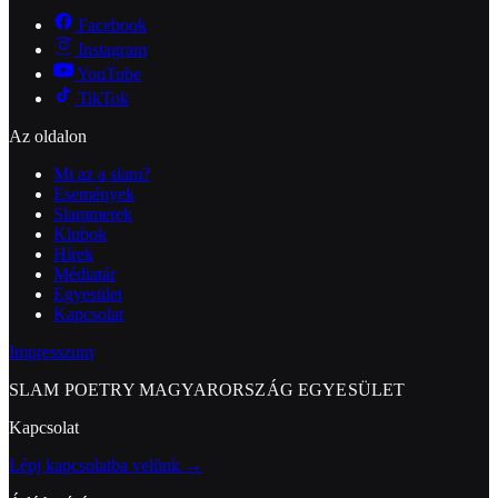
Facebook
Instagram
YouTube
TikTok
Az oldalon
Mi az a slam?
Események
Slammerek
Klubok
Hírek
Médiatár
Egyesület
Kapcsolat
Impresszum
SLAM POETRY MAGYARORSZÁG EGYESÜLET
Kapcsolat
Lépj kapcsolatba velünk →