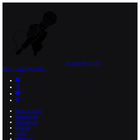
SLAM POETRY
MAGYARORSZÁG
Mi az a slam?
Események
Slammerek
Klubok
Hírek
Médiatár