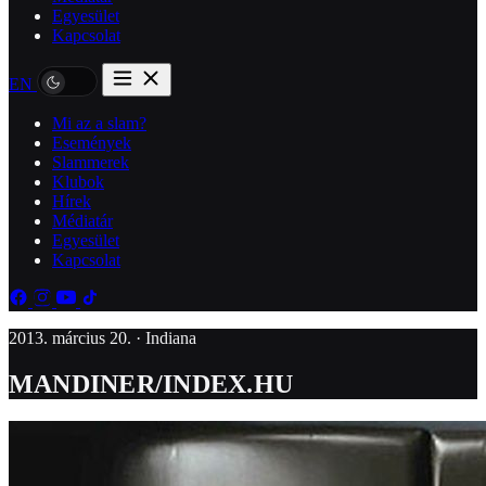
Egyesület
Kapcsolat
EN
Mi az a slam?
Események
Slammerek
Klubok
Hírek
Médiatár
Egyesület
Kapcsolat
2013. március 20. · Indiana
MANDINER/INDEX.HU