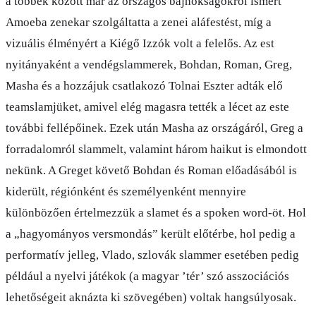
a többek között már az országos bajnokságokról ismert
Amoeba zenekar szolgáltatta a zenei aláfestést, míg a
vizuális élményért a Kiégő Izzók volt a felelős. Az est
nyitányaként a vendégslammerek, Bohdan, Roman, Greg,
Masha és a hozzájuk csatlakozó Tolnai Eszter adták elő
teamslamjüket, amivel elég magasra tették a lécet az este
további fellépőinek. Ezek után Masha az országáról, Greg a
forradalomról slammelt, valamint három haikut is elmondott
nekünk. A Greget követő Bohdan és Roman előadásából is
kiderült, régiónként és személyenként mennyire
különbözően értelmezzük a slamet és a spoken word-öt. Hol
a „hagyományos versmondás” került előtérbe, hol pedig a
performatív jelleg, Vlado, szlovák slammer esetében pedig
például a nyelvi játékok (a magyar ’tér’ szó asszociációs
lehetőségeit aknázta ki szövegében) voltak hangsúlyosak.