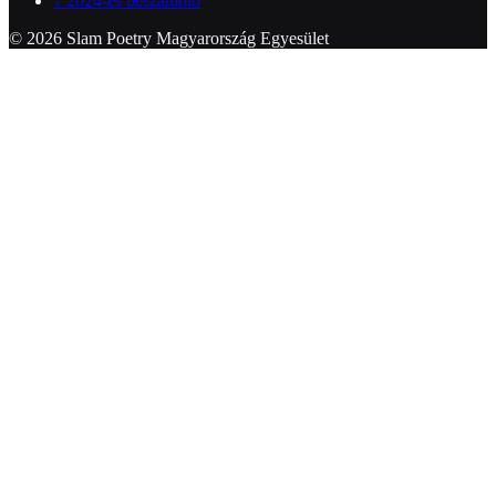
↓
2024-es beszámoló
© 2026 Slam Poetry Magyarország Egyesület