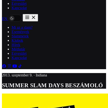
Egyesület
Kapcsolat
EN
Mi az a slam?
Események
Slammerek
Klubok
Hírek
Médiatár
Egyesület
Kapcsolat
2013. szeptember 9. · Indiana
SUMMER SLAM DAYS BESZÁMOLÓ