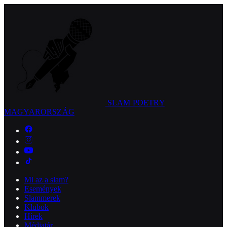
SLAM POETRY
MAGYARORSZÁG
Mi az a slam?
Események
Slammerek
Klubok
Hírek
Médiatár