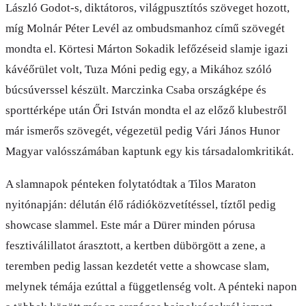
László Godot-s, diktátoros, világpusztítós szöveget hozott,
míg Molnár Péter Levél az ombudsmanhoz című szövegét
mondta el. Körtesi Márton Sokadik lefőzéseid slamje igazi
kávéőrület volt, Tuza Móni pedig egy, a Mikához szóló
búcsúverssel készült. Marczinka Csaba országképe és
sporttérképe után Őri István mondta el az előző klubestről
már ismerős szövegét, végezetül pedig Vári János Hunor
Magyar valósszámában kaptunk egy kis társadalomkritikát.
A slamnapok pénteken folytatódtak a Tilos Maraton
nyitónapján: délután élő rádióközvetítéssel, tíztől pedig
showcase slammel. Este már a Dürer minden pórusa
fesztiválillatot árasztott, a kertben dübörgött a zene, a
teremben pedig lassan kezdetét vette a showcase slam,
melynek témája ezúttal a függetlenség volt. A pénteki napon