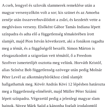
A cseh, lengyel és szlovák slammerek remeklése után a
magyar versenyzőkön volt a sor; kis szünet és az Amoeba
zenéje után összeverbuválódott a zsűri, és kezdetét vette a
meghívásos verseny. Elsőként Gábor Tamás Indiana lépett
színpadra és adta elő a függetlenség témakörében írott
slamjét, majd Pion István következett, aki a fonákon ragadta
meg a témát, és a függőségről beszélt. Simon Márton is
elrugaszkodott a szigorúan vett témától, ő a Freedom
Szoftver ismertetőjét osztotta meg velünk. Horváth Kristóf,
alias Színész Bob függetlenség-szövege után pedig Molnár
Péter Levél az alkotmánybírókhoz című slamjét
hallgathattuk meg. Kövér András Kövi 12 lépésben határozta
meg a függetlenség-elméletét, majd Müller Péter Sziámi
lépett színpadra. Végezetül pedig a jelenlegi magyar slam
bajnok, Süveg Márk Saiid a kánonba foglalt irodalomtól