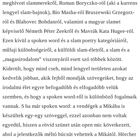
meghívott slammerekről, Roman Boryczko-ról (aki a kurrens
lengyel slam-bajnok), Bio Masha-ról Bruszewski Grzegorz-
ról és Blahovec Bohdanról, valamint a magyar slamet
képviselő Németh Péter Zeekről és Mavrák Kata Hugee-ról.
Ezen kívül a spoken word és a slam poetry kategóriáiról,
műfaji különbségeiről, a külföldi slam-életről, a slam és a
„magasirodalom” viszonyáról esett szó többek között.
Kiderült, hogy mind cseh, mind lengyel területen azokat
kedvelik jobban, akik fejből mondják szövegeiket, hogy az
irodalmi élet egyre befogadóbb és elfogadóbb velük
szemben, és hogy a spoken word-ről is különböző fogalmaik
vannak. S ha már spoken word: a vendégek a Mikába is
készültek egy-egy szöveggel, ezzel azonban nem voltak
egyedül, hiszen a rövid szünet után open mic következett,
ahol a jelentkezők méltó búcsút vehettek a Mikától. Hörcher