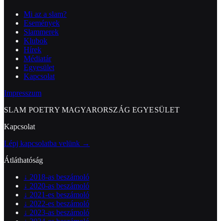
Mi az a slam?
Események
Slammerek
Klubok
Hírek
Médiatár
Egyesület
Kapcsolat
Impresszum
SLAM POETRY MAGYARORSZÁG EGYESÜLET
Kapcsolat
Lépj kapcsolatba velünk →
Átláthatóság
↓
2018-as beszámoló
↓
2020-as beszámoló
↓
2021-es beszámoló
↓
2022-es beszámoló
↓
2023-as beszámoló