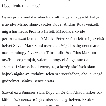
függetlenítette el magát.
Gyors pontszámlálás után kiderült, hogy a negyedik helyen
a tavalyi Margó slam-győztes Kövér András Kövi végzett,
míg a harmadik Pion István lett. Második a kiváló
performanszot bemutató Müller Péter Sziámi lett, míg az első
helyet Süveg Márk Saiid nyerte el. Végül pedig nem maradt
más, minthogy élvezzük a Tilos bulit, és a Tilos Maraton
további programjait, valamint hogy ellátogassunk a
szombati Slam School Poetry-re, a középiskolások slam
bajnokságára az Irodalmi Jelen szervezésében, ahol a végső
győzelmet Bárány Bence aratta.
Szóval ez a Summer Slam Days-en történt. Akkor, mikor sok
különböző nemzetiségű ember volt egy helyen. Ez akkor