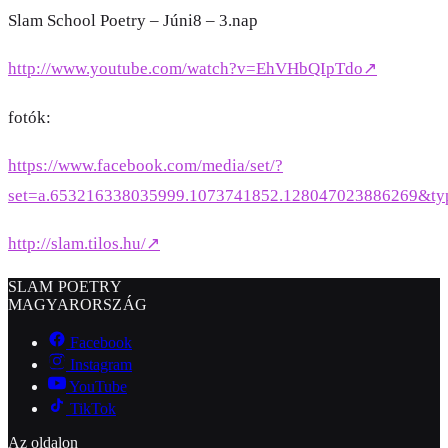
Slam School Poetry – Júni8 – 3.nap
http://www.youtube.com/watch?v=EhVHbQIpTdo
↗
fotók:
https://www.facebook.com/media/set/?
set=a.653216338035999.1073741852.128047023886269&ty
http://slam.tilos.hu/
↗
SLAM POETRY
MAGYARORSZÁG
Facebook
Instagram
YouTube
TikTok
Az oldalon