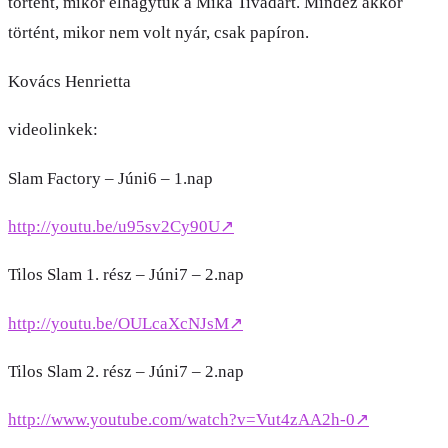
történt, mikor elhagytuk a Mika Tivadart. Mindez akkor
történt, mikor nem volt nyár, csak papíron.
Kovács Henrietta
videolinkek:
Slam Factory – Júni6 – 1.nap
http://youtu.be/u95sv2Cy90U
↗
Tilos Slam 1. rész – Júni7 – 2.nap
http://youtu.be/OULcaXcNJsM
↗
Tilos Slam 2. rész – Júni7 – 2.nap
http://www.youtube.com/watch?v=Vut4zAA2h-0
↗