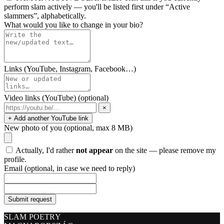
perform slam actively — you'll be listed first under “Active
slammers”, alphabetically.
What would you like to change in your bio?
Links (YouTube, Instagram, Facebook…)
Video links (YouTube)
(optional)
×
+ Add another YouTube link
New photo of you
(optional, max 8 MB)
Actually, I'd rather
not appear
on the site — please remove my
profile.
Email
(optional, in case we need to reply)
Submit request
SLAM POETRY