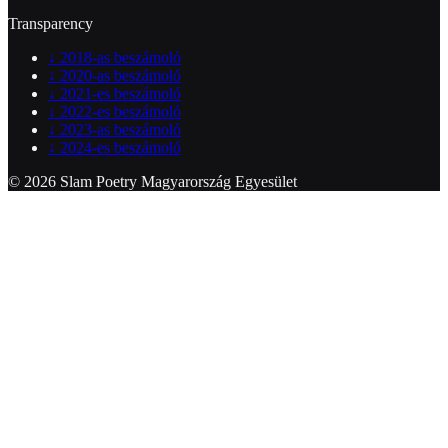
Transparency
↓
2018-as beszámoló
↓
2020-as beszámoló
↓
2021-es beszámoló
↓
2022-es beszámoló
↓
2023-as beszámoló
↓
2024-es beszámoló
© 2026 Slam Poetry Magyarország Egyesület