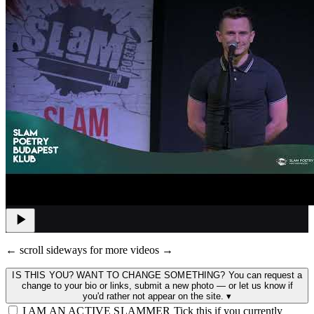
← scroll sideways for more videos →
IS THIS YOU? WANT TO CHANGE SOMETHING?
You can request a
change to your bio or links, submit a new photo — or let us know if
you'd rather not appear on the site.
▾
I AM AN ACTIVE SLAMMER
Tick this if you currently