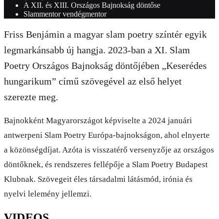
A XII. és XIII. Országos Bajnokság döntőse
Slammentor vendégmentor
Friss Benjámin a magyar slam poetry színtér egyik
legmarkánsabb új hangja. 2023-ban a XI. Slam
Poetry Országos Bajnokság döntőjében „Keserédes
hungarikum” című szövegével az első helyet
szerezte meg.
Bajnokként Magyarországot képviselte a 2024 januári
antwerpeni Slam Poetry Európa-bajnokságon, ahol elnyerte
a közönségdíjat. Azóta is visszatérő versenyzője az országos
döntőknek, és rendszeres fellépője a Slam Poetry Budapest
Klubnak. Szövegeit éles társadalmi látásmód, irónia és
nyelvi lelemény jellemzi.
VIDEOS