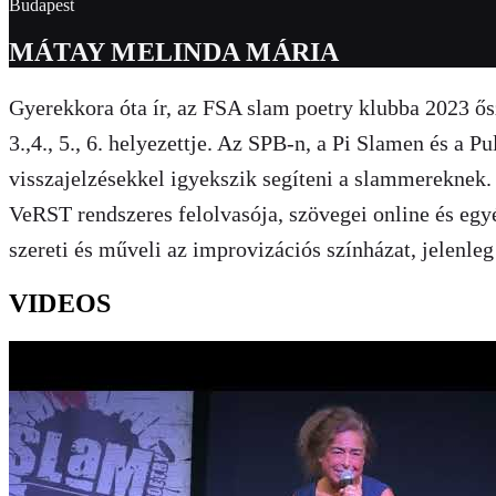
Budapest
MÁTAY MELINDA MÁRIA
Gyerekkora óta ír, az FSA slam poetry klubba 2023 ősz
3.,4., 5., 6. helyezettje. Az SPB-n, a Pi Slamen és a 
visszajelzésekkel igyekszik segíteni a slammereknek. A
VeRST rendszeres felolvasója, szövegei online és egyé
szereti és műveli az improvizációs színházat, jelenleg
VIDEOS