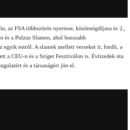
ón, az FSA többszörös nyertese, közönségdíjasa és 2.,
A-n és a Pulzus Slamen, ahol hosszabb
egyik estről. A slamek mellett verseket ír, fordít, a
tt a CEU-n és a Sziget Fesztiválon is. Évtizedek óta
gulatért és a társaságért jön el.