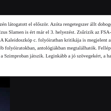
én látogatott el először. Azóta rengetegszer állt dobog
Pulzus Slamen is ért már el 3. helyezést. Zsűrizik az FS
 Kaleidoszkóp c. folyóiratban kritikája is megjelent az 
b folyóiratokban, antológiákban megtalálhatók. Fellépe
 a Szimproban játszik. Leginkább a jó szövegekért, a han