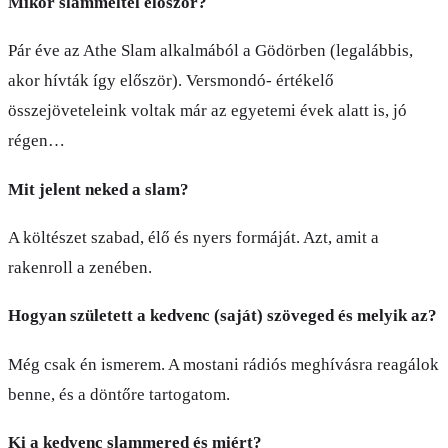
Mikor slammeltél először?
Pár éve az Athe Slam alkalmából a Gödörben (legalábbis,
akor hívták így először). Versmondó- értékelő
összejöveteleink voltak már az egyetemi évek alatt is, jó
régen…
Mit jelent neked a slam?
A költészet szabad, élő és nyers formáját. Azt, amit a
rakenroll a zenében.
Hogyan született a kedvenc (saját) szöveged és melyik az?
Még csak én ismerem. A mostani rádiós meghívásra reagálok
benne, és a döntőre tartogatom.
Ki a kedvenc slammered és miért?