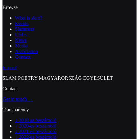
Browse
What is slam?
Events
Slammers
Clubs
News
Media
Association
Contact
Imprint
SLAM POETRY MAGYARORSZÁG EGYESÜLET
Contact
Get in touch →
Transparency
↓
2018-as beszámoló
↓
2020-as beszámoló
↓
2021-es beszámoló
↓
2022-es beszámoló