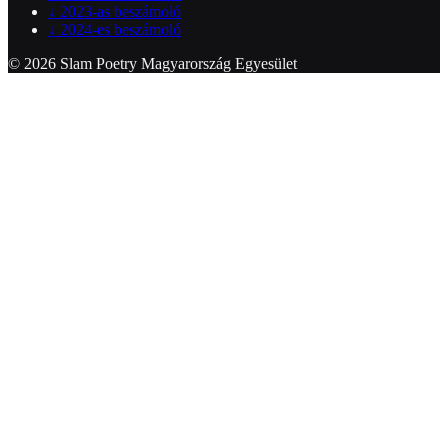
↓
2023-as beszámoló
↓
2024-es beszámoló
© 2026 Slam Poetry Magyarország Egyesület