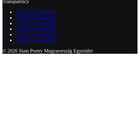
Transparency
↓
2018-as beszámoló
↓
2020-as beszámoló
↓
2021-es beszámoló
↓
2022-es beszámoló
↓
2023-as beszámoló
↓
2024-es beszámoló
© 2026 Slam Poetry Magyarország Egyesület