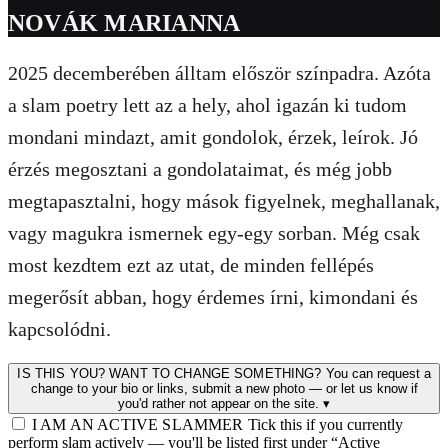
NOVÁK MARIANNA
2025 decemberében álltam először színpadra. Azóta
a slam poetry lett az a hely, ahol igazán ki tudom
mondani mindazt, amit gondolok, érzek, leírok. Jó
érzés megosztani a gondolataimat, és még jobb
megtapasztalni, hogy mások figyelnek, meghallanak,
vagy magukra ismernek egy-egy sorban. Még csak
most kezdtem ezt az utat, de minden fellépés
megerősít abban, hogy érdemes írni, kimondani és
kapcsolódni.
IS THIS YOU? WANT TO CHANGE SOMETHING?
You can request a
change to your bio or links, submit a new photo — or let us know if
you'd rather not appear on the site.
▾
I AM AN ACTIVE SLAMMER
Tick this if you currently
perform slam actively — you'll be listed first under “Active