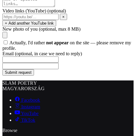
Video links (YouTube)
(optional)
×
+ Add another YouTube link
New photo of you
(optional, max 8 MB)
Actually, I'd rather
not appear
on the site — please remove my
profile.
Email
(optional, in case we need to reply)
Submit request
SLAM POETRY
MAGYARORSZÁG
Facebook
Instagram
YouTube
TikTok
Browse