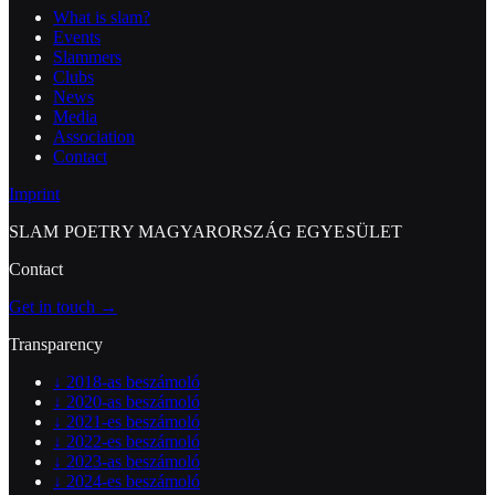
What is slam?
Events
Slammers
Clubs
News
Media
Association
Contact
Imprint
SLAM POETRY MAGYARORSZÁG EGYESÜLET
Contact
Get in touch →
Transparency
↓
2018-as beszámoló
↓
2020-as beszámoló
↓
2021-es beszámoló
↓
2022-es beszámoló
↓
2023-as beszámoló
↓
2024-es beszámoló