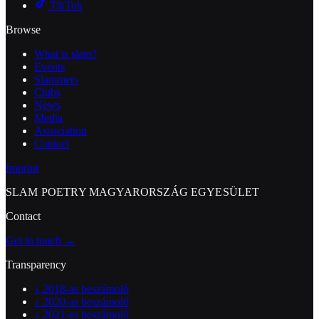
TikTok
Browse
What is slam?
Events
Slammers
Clubs
News
Media
Association
Contact
Imprint
SLAM POETRY MAGYARORSZÁG EGYESÜLET
Contact
Get in touch →
Transparency
↓
2018-as beszámoló
↓
2020-as beszámoló
↓
2021-es beszámoló