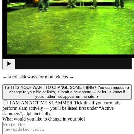
← scroll sideways for more videos →
IS THIS YOU? WANT TO CHANGE SOMETHING?
You can request a
change to your bio or links, submit a new photo — or let us know if
you'd rather not appear on the site.
▾
I AM AN ACTIVE SLAMMER
Tick this if you currently
perform slam actively — you'll be listed first under “Active
slammers”, alphabetically.
What would you like to change in your bio?