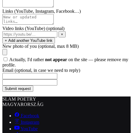
Links (YouTube, Instagram, Facebook…)
Video links (YouTube)
(optional)
×
+ Add another YouTube link
New photo of you
(optional, max 8 MB)
Actually, I'd rather
not appear
on the site — please remove my
profile.
Email
(optional, in case we need to reply)
Submit request
SLAM POETRY
MAGYARORSZÁG
Facebook
Instagram
YouTube