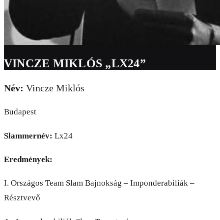
VINCZE MIKLÓS „LX24”
Név:
Vincze Miklós
Budapest
Slammernév:
Lx24
Eredmények:
I. Országos Team Slam Bajnokság – Imponderabiliák –
Résztvevő