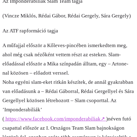
Az Imponderabiliák Slam Team tagja
(Vincze Miklós, Rédai Gábor, Rédai Gergely, Sára Gergely)
Az ATF rapformáció tagja
A műfajjal először a Kőleves-pincében ismerkedtem meg,
ahol még csak nézőként vettem részt az esteken. Slam-
előadással először a Mika színpadán álltam, egy – Artone-
nal közösen – előadott verssel.
Noha egyéni slam-eket ritkán készítek, de annál gyakrabban
van előadásunk a – Rédai Gáborral, Rédai Gergellyel és Sára
Gergellyel közösen létrehozott – Slam csoporttal. Az
’Imponderabiliák’
(
https://www.facebook.com/imponderabiliak
↗
)néven futó
csapattal először az I. Országos Team Slam bajnokságon