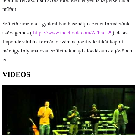
léptünk fel, azonban azóta több eseményen is képviseltük a
műfajt.
Születő rímeinket gyakrabban használjuk zenei formációnk
szövegeihez (
https://www.facebook.com/ATFnet
↗
), de az
Imponderabiliák formáció számos pozitív kritikát kapott
már, így folyamatosan születnek majd előadásaink a jövőben
is.
VIDEOS