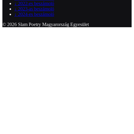
↓
2022-es beszámoló
↓
2023-as beszámoló
↓
2024-es beszámoló
© 2026 Slam Poetry Magyarország Egyesület