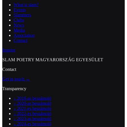
What is slam?
Events
Slammers
Clubs
News
Media
Association
Contact
Imprint
SLAM POETRY MAGYARORSZÁG EGYESÜLET
Contact
Get in touch →
Transparency
↓
2018-as beszámoló
↓
2020-as beszámoló
↓
2021-es beszámoló
↓
2022-es beszámoló
↓
2023-as beszámoló
↓
2024-es beszámoló