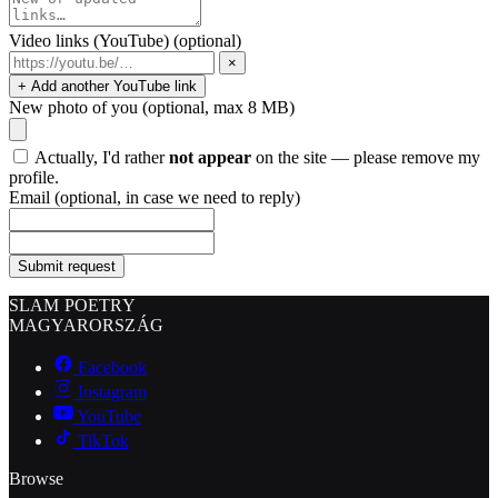
Video links (YouTube)
(optional)
×
+ Add another YouTube link
New photo of you
(optional, max 8 MB)
Actually, I'd rather
not appear
on the site — please remove my
profile.
Email
(optional, in case we need to reply)
Submit request
SLAM POETRY
MAGYARORSZÁG
Facebook
Instagram
YouTube
TikTok
Browse