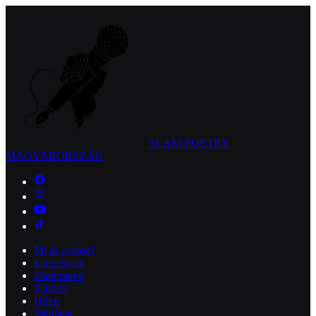
SLAM POETRY
MAGYARORSZÁG
Mi az a slam?
Események
Slammerek
Klubok
Hírek
Médiatár