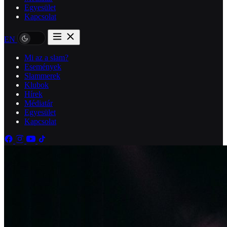
Egyesület
Kapcsolat
EN
Mi az a slam?
Események
Slammerek
Klubok
Hírek
Médiatár
Egyesület
Kapcsolat