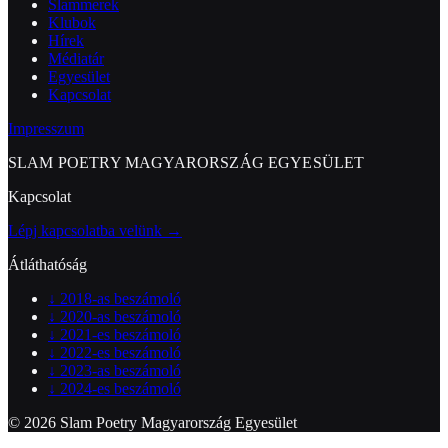
Slammerek
Klubok
Hírek
Médiatár
Egyesület
Kapcsolat
Impresszum
SLAM POETRY MAGYARORSZÁG EGYESÜLET
Kapcsolat
Lépj kapcsolatba velünk →
Átláthatóság
↓
2018-as beszámoló
↓
2020-as beszámoló
↓
2021-es beszámoló
↓
2022-es beszámoló
↓
2023-as beszámoló
↓
2024-es beszámoló
© 2026 Slam Poetry Magyarország Egyesület