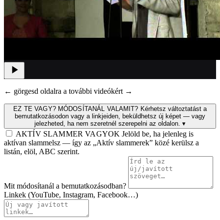
← görgesd oldalra a további videókért →
EZ TE VAGY? MÓDOSÍTANÁL VALAMIT?
Kérhetsz változtatást a
bemutatkozásodon vagy a linkjeiden, beküldhetsz új képet — vagy
jelezheted, ha nem szeretnél szerepelni az oldalon.
▾
AKTÍV SLAMMER VAGYOK
Jelöld be, ha jelenleg is
aktívan slammelsz — így az „Aktív slammerek” közé kerülsz a
listán, elöl, ABC szerint.
Mit módosítanál a bemutatkozásodban?
Linkek (YouTube, Instagram, Facebook…)