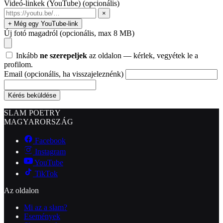
Videó-linkek (YouTube)
(opcionális)
×
+ Még egy YouTube-link
Új fotó magadról
(opcionális, max 8 MB)
Inkább
ne szerepeljek
az oldalon — kérlek, vegyétek le a
profilom.
Email
(opcionális, ha visszajeleznénk)
Kérés beküldése
SLAM POETRY
MAGYARORSZÁG
Facebook
Instagram
YouTube
TikTok
Az oldalon
Mi az a slam?
Események