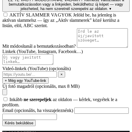
bemutatkozásodon vagy a linkjeiden, beküldhetsz új képet — vagy
jelezheted, ha nem szeretnél szerepelni az oldalon.
▾
AKTÍV SLAMMER VAGYOK
Jelöld be, ha jelenleg is
aktívan slammelsz — így az „Aktív slammerek” közé kerülsz a
listán, elöl, ABC szerint.
Mit módosítanál a bemutatkozásodban?
Linkek (YouTube, Instagram, Facebook…)
Videó-linkek (YouTube)
(opcionális)
×
+ Még egy YouTube-link
Új fotó magadról
(opcionális, max 8 MB)
Inkább
ne szerepeljek
az oldalon — kérlek, vegyétek le a
profilom.
Email
(opcionális, ha visszajeleznénk)
Kérés beküldése