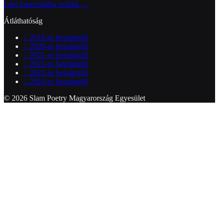
Lépj kapcsolatba velünk →
Átláthatóság
↓
2018-as beszámoló
↓
2020-as beszámoló
↓
2021-es beszámoló
↓
2022-es beszámoló
↓
2023-as beszámoló
↓
2024-es beszámoló
© 2026 Slam Poetry Magyarország Egyesület