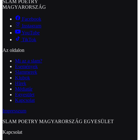
SLAM POETRY
MAGYARORSZÁG
Facebook
Instagram
YouTube
TikTok
Az oldalon
Mi az a slam?
Események
Slammerek
Klubok
Hírek
Médiatár
Egyesület
Kapcsolat
Impresszum
SLAM POETRY MAGYARORSZÁG EGYESÜLET
Kapcsolat