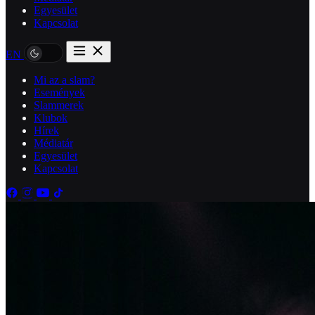
Egyesület
Kapcsolat
EN
Mi az a slam?
Események
Slammerek
Klubok
Hírek
Médiatár
Egyesület
Kapcsolat