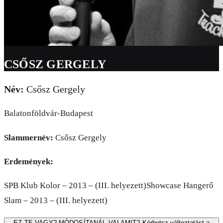
CSŐSZ GERGELY
Név:
Csősz Gergely
Balatonföldvár-Budapest
Slammernév:
Csősz Gergely
Erdemények:
SPB Klub Kolor – 2013 – (III. helyezett)Showcase Hangerő
Slam – 2013 – (III. helyezett)
EZ TE VAGY? MÓDOSÍTANÁL VALAMIT?
Kérhetsz változtatást a