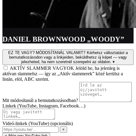
DANIEL BROWNWOOD „WOODY”
EZ TE VAGY? MÓDOSÍTANÁL VALAMIT?
Kérhetsz változtatást a
bemutatkozásodon vagy a linkjeiden, beküldhetsz új képet — vagy
jelezheted, ha nem szeretnél szerepelni az oldalon.
▾
AKTÍV SLAMMER VAGYOK
Jelöld be, ha jelenleg is
aktívan slammelsz — így az „Aktív slammerek” közé kerülsz a
listán, elöl, ABC szerint.
Mit módosítanál a bemutatkozásodban?
Linkek (YouTube, Instagram, Facebook…)
Videó-linkek (YouTube)
(opcionális)
×
+ Még egy YouTube-link