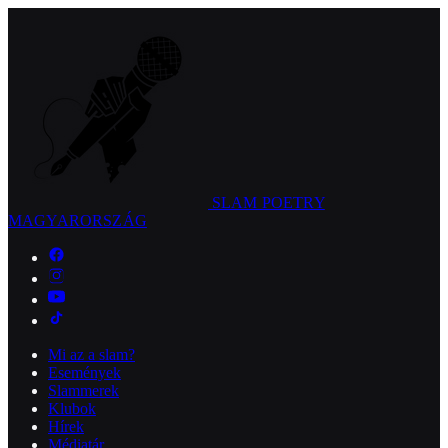
SLAM POETRY
MAGYARORSZÁG
Mi az a slam?
Események
Slammerek
Klubok
Hírek
Médiatár