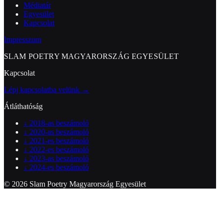
Médiatár
Egyesület
Kapcsolat
Impresszum
SLAM POETRY MAGYARORSZÁG EGYESÜLET
Kapcsolat
Lépj kapcsolatba velünk →
Átláthatóság
↓
2018-as beszámoló
↓
2020-as beszámoló
↓
2021-es beszámoló
↓
2022-es beszámoló
↓
2023-as beszámoló
↓
2024-es beszámoló
© 2026 Slam Poetry Magyarország Egyesület