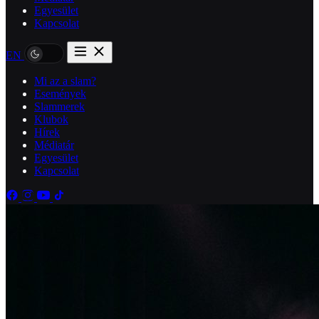
Egyesület
Kapcsolat
EN
Mi az a slam?
Események
Slammerek
Klubok
Hírek
Médiatár
Egyesület
Kapcsolat