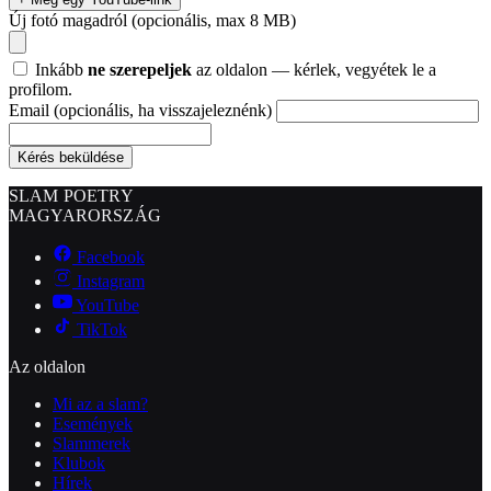
Új fotó magadról
(opcionális, max 8 MB)
Inkább
ne szerepeljek
az oldalon — kérlek, vegyétek le a
profilom.
Email
(opcionális, ha visszajeleznénk)
Kérés beküldése
SLAM POETRY
MAGYARORSZÁG
Facebook
Instagram
YouTube
TikTok
Az oldalon
Mi az a slam?
Események
Slammerek
Klubok
Hírek