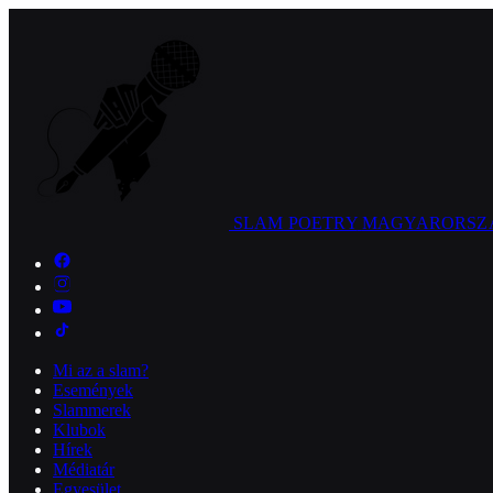
SLAM POETRY
MAGYARORSZ
Mi az a slam?
Események
Slammerek
Klubok
Hírek
Médiatár
Egyesület