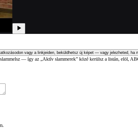
atkozásodon vagy a linkjeiden, beküldhetsz új képet — vagy jelezheted, ha n
an slammelsz — így az „Aktív slammerek” közé kerülsz a listán, elöl, AB
m.