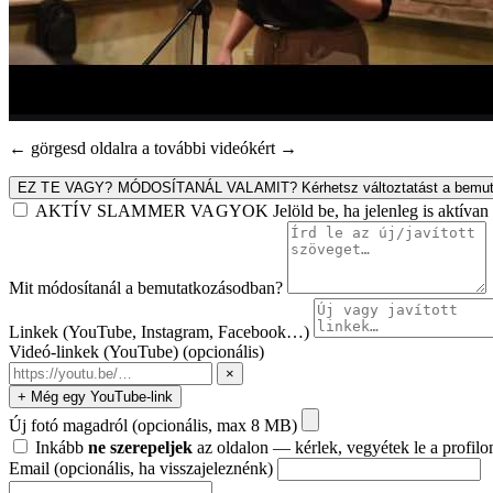
← görgesd oldalra a további videókért →
EZ TE VAGY? MÓDOSÍTANÁL VALAMIT?
Kérhetsz változtatást a bemut
AKTÍV SLAMMER VAGYOK
Jelöld be, ha jelenleg is aktív
Mit módosítanál a bemutatkozásodban?
Linkek (YouTube, Instagram, Facebook…)
Videó-linkek (YouTube)
(opcionális)
×
+ Még egy YouTube-link
Új fotó magadról
(opcionális, max 8 MB)
Inkább
ne szerepeljek
az oldalon — kérlek, vegyétek le a profilo
Email
(opcionális, ha visszajeleznénk)