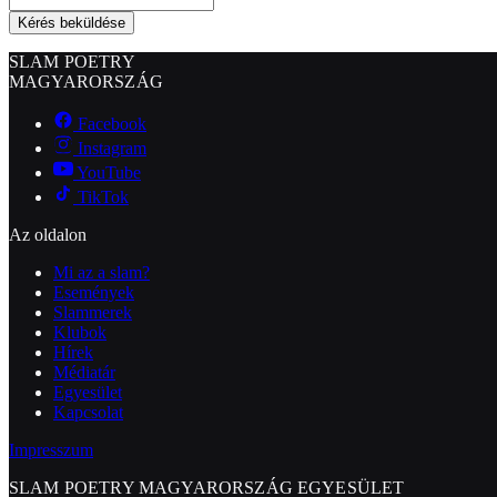
Kérés beküldése
SLAM POETRY
MAGYARORSZÁG
Facebook
Instagram
YouTube
TikTok
Az oldalon
Mi az a slam?
Események
Slammerek
Klubok
Hírek
Médiatár
Egyesület
Kapcsolat
Impresszum
SLAM POETRY MAGYARORSZÁG EGYESÜLET