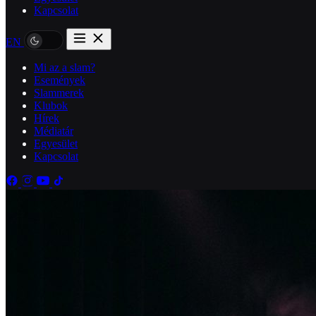
Kapcsolat
EN
Mi az a slam?
Események
Slammerek
Klubok
Hírek
Médiatár
Egyesület
Kapcsolat