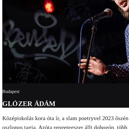
Budapest
GLÓZER ÁDÁM
Középiskolás kora óta ír, a slam poetryvel 2023 ősz
oszlopos tagja. Azóta rengetegszer állt dobogón, több