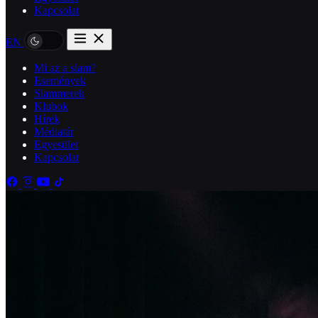
Kapcsolat
EN
Mi az a slam?
Események
Slammerek
Klubok
Hírek
Médiatár
Egyesület
Kapcsolat