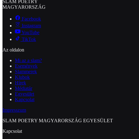
SLAM POETRY
MAGYARORSZÁG
Facebook
Instagram
YouTube
TikTok
Az oldalon
Mi az a slam?
Események
Slammerek
Klubok
Hírek
Médiatár
Egyesület
Kapcsolat
Impresszum
SLAM POETRY MAGYARORSZÁG EGYESÜLET
Kapcsolat