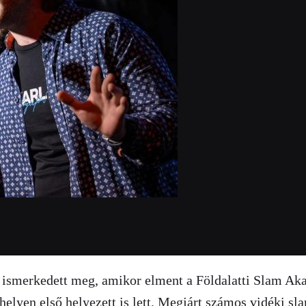
én ismerkedett meg, amikor elment a Földalatti Slam 
 helyen első helyezett is lett. Megjárt számos vidéki s