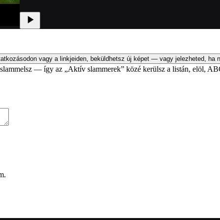
atkozásodon vagy a linkjeiden, beküldhetsz új képet — vagy jelezheted, ha n
an slammelsz — így az „Aktív slammerek” közé kerülsz a listán, elöl, AB
m.