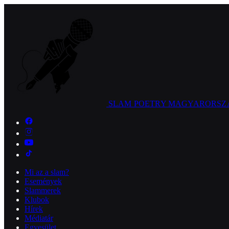
SLAM POETRY
MAGYARORSZ
Mi az a slam?
Események
Slammerek
Klubok
Hírek
Médiatár
Egyesület