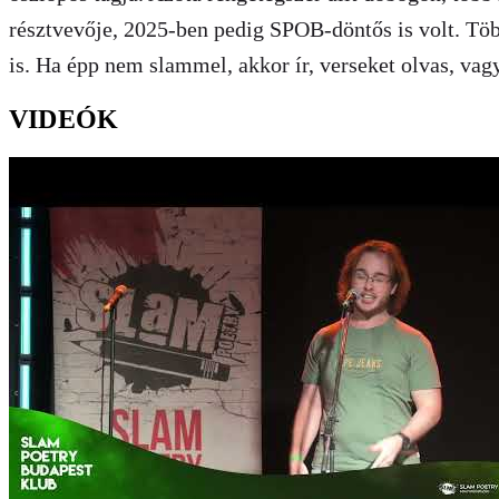
résztvevője, 2025-ben pedig SPOB-döntős is volt. Több
is. Ha épp nem slammel, akkor ír, verseket olvas, vagy
VIDEÓK