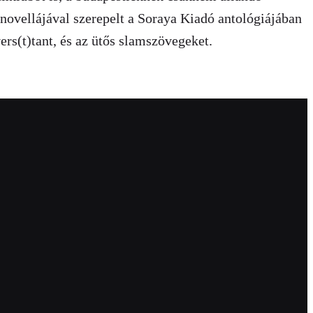
 novellájával szerepelt a Soraya Kiadó antológiájában
ers(t)tant, és az ütős slamszövegeket.