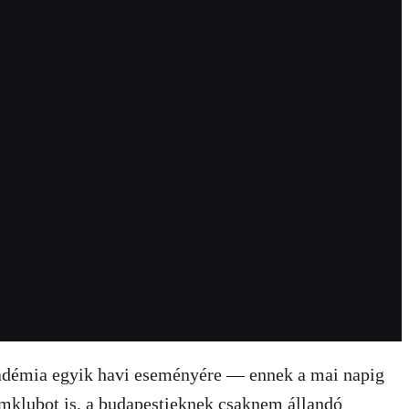
Akadémia egyik havi eseményére — ennek a mai napig
lamklubot is, a budapestieknek csaknem állandó