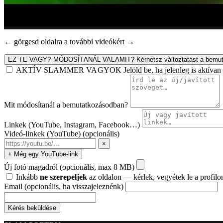
← görgesd oldalra a további videókért →
EZ TE VAGY? MÓDOSÍTANÁL VALAMIT?
Kérhetsz változtatást a bemut
AKTÍV SLAMMER VAGYOK
Jelöld be, ha jelenleg is aktív
Mit módosítanál a bemutatkozásodban?
Linkek (YouTube, Instagram, Facebook…)
Videó-linkek (YouTube)
(opcionális)
×
+ Még egy YouTube-link
Új fotó magadról
(opcionális, max 8 MB)
Inkább
ne szerepeljek
az oldalon — kérlek, vegyétek le a profilo
Email
(opcionális, ha visszajeleznénk)
Kérés beküldése