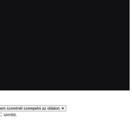
em szeretnél szerepelni az oldalon.
▾
C szerint.