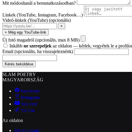
Mit módosítanál a bemutatkozásodban?
Linkek (YouTube, Instagram, Facebook…)
Videó-linkek (YouTube)
(opcionális)
×
+ Még egy YouTube-link
Új fotó magadról
(opcionális, max 8 MB)
Inkább
ne szerepeljek
az oldalon — kérlek, vegyétek le a profilo
Email
(opcionális, ha visszajeleznénk)
Kérés beküldése
SLAM POETRY
MAGYARORSZÁG
Facebook
Instagram
YouTube
TikTok
Az oldalon
Mi az a slam?