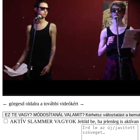
← görgesd oldalra a további videókért →
EZ TE VAGY? MÓDOSÍTANÁL VALAMIT?
Kérhetsz változtatást a bemut
AKTÍV SLAMMER VAGYOK
Jelöld be, ha jelenleg is aktív