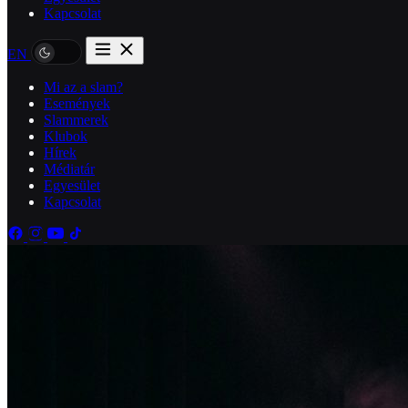
Kapcsolat
EN
Mi az a slam?
Események
Slammerek
Klubok
Hírek
Médiatár
Egyesület
Kapcsolat