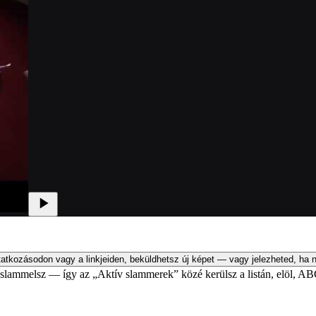
atkozásodon vagy a linkjeiden, beküldhetsz új képet — vagy jelezheted, ha n
an slammelsz — így az „Aktív slammerek” közé kerülsz a listán, elöl, AB