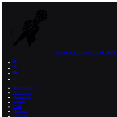
SLAM POETRY
MAGYARORSZ
Mi az a slam?
Események
Slammerek
Klubok
Hírek
Médiatár
Egyesület