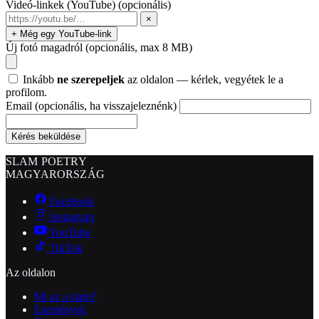
Videó-linkek (YouTube)
(opcionális)
×
+ Még egy YouTube-link
Új fotó magadról
(opcionális, max 8 MB)
Inkább
ne szerepeljek
az oldalon — kérlek, vegyétek le a
profilom.
Email
(opcionális, ha visszajeleznénk)
Kérés beküldése
SLAM POETRY
MAGYARORSZÁG
Facebook
Instagram
YouTube
TikTok
Az oldalon
Mi az a slam?
Események