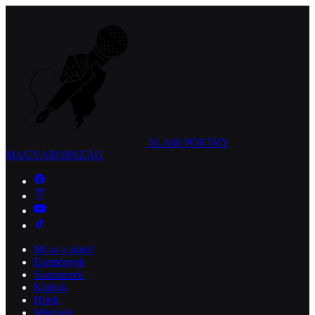
SLAM POETRY
MAGYARORSZÁG
Mi az a slam?
Események
Slammerek
Klubok
Hírek
Médiatár