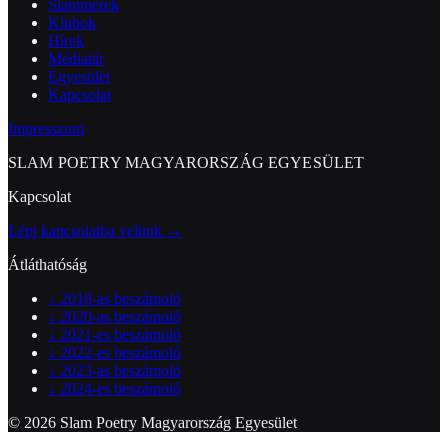
Slammerek
Klubok
Hírek
Médiatár
Egyesület
Kapcsolat
Impresszum
SLAM POETRY MAGYARORSZÁG EGYESÜLET
Kapcsolat
Lépj kapcsolatba velünk →
Átláthatóság
↓
2018-as beszámoló
↓
2020-as beszámoló
↓
2021-es beszámoló
↓
2022-es beszámoló
↓
2023-as beszámoló
↓
2024-es beszámoló
© 2026 Slam Poetry Magyarország Egyesület