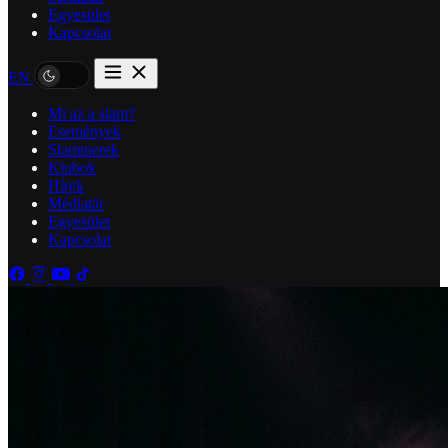
Egyesület
Kapcsolat
EN
Mi az a slam?
Események
Slammerek
Klubok
Hírek
Médiatár
Egyesület
Kapcsolat