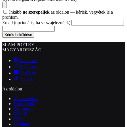
Inkább
ne szerepeljek
az oldalon — kérlek, vegyétek le a
profilom.
Email
(opcionális, ha visszajeleznénk)
Kérés beküldése
SLAM POETRY
MAGYARORSZÁG
Facebook
Instagram
YouTube
TikTok
Az oldalon
Mi az a slam?
Események
Slammerek
Klubok
Hírek
Médiatár