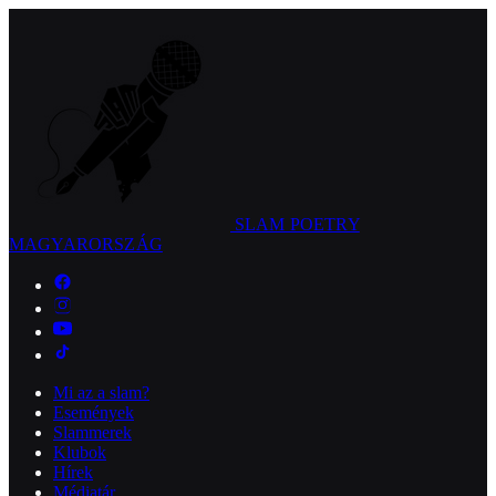
SLAM POETRY
MAGYARORSZÁG
Mi az a slam?
Események
Slammerek
Klubok
Hírek
Médiatár