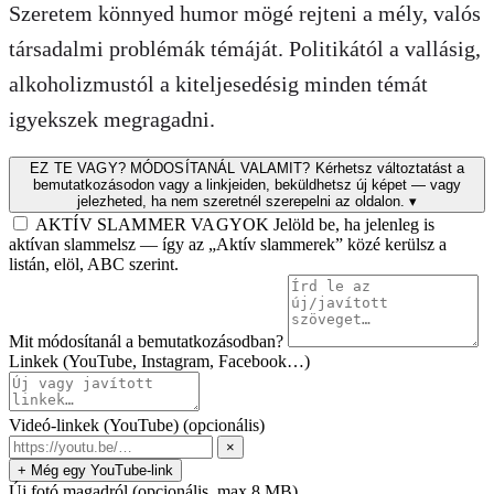
Szeretem könnyed humor mögé rejteni a mély, valós
társadalmi problémák témáját. Politikától a vallásig,
alkoholizmustól a kiteljesedésig minden témát
igyekszek megragadni.
EZ TE VAGY? MÓDOSÍTANÁL VALAMIT?
Kérhetsz változtatást a
bemutatkozásodon vagy a linkjeiden, beküldhetsz új képet — vagy
jelezheted, ha nem szeretnél szerepelni az oldalon.
▾
AKTÍV SLAMMER VAGYOK
Jelöld be, ha jelenleg is
aktívan slammelsz — így az „Aktív slammerek” közé kerülsz a
listán, elöl, ABC szerint.
Mit módosítanál a bemutatkozásodban?
Linkek (YouTube, Instagram, Facebook…)
Videó-linkek (YouTube)
(opcionális)
×
+ Még egy YouTube-link
Új fotó magadról
(opcionális, max 8 MB)