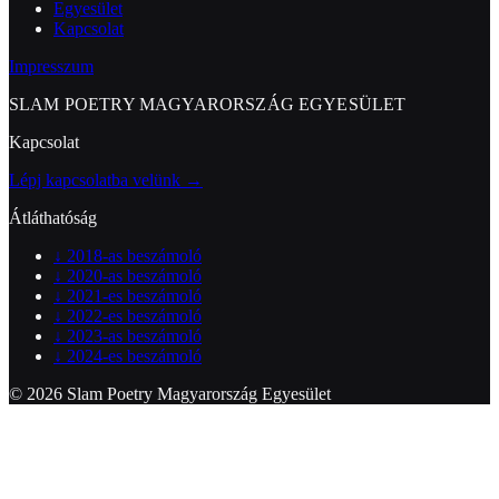
Egyesület
Kapcsolat
Impresszum
SLAM POETRY MAGYARORSZÁG EGYESÜLET
Kapcsolat
Lépj kapcsolatba velünk →
Átláthatóság
↓
2018-as beszámoló
↓
2020-as beszámoló
↓
2021-es beszámoló
↓
2022-es beszámoló
↓
2023-as beszámoló
↓
2024-es beszámoló
© 2026 Slam Poetry Magyarország Egyesület