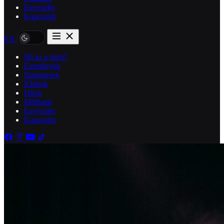
Egyesület
Kapcsolat
EN
Mi az a slam?
Események
Slammerek
Klubok
Hírek
Médiatár
Egyesület
Kapcsolat