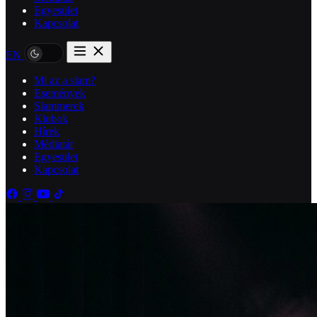
Egyesület
Kapcsolat
EN
Mi az a slam?
Események
Slammerek
Klubok
Hírek
Médiatár
Egyesület
Kapcsolat