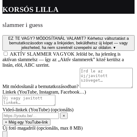
KORSÓS LILLA
slammer i guess
EZ TE VAGY? MÓDOSÍTANÁL VALAMIT?
Kérhetsz változtatást a
bemutatkozásodon vagy a linkjeiden, beküldhetsz új képet — vagy
jelezheted, ha nem szeretnél szerepelni az oldalon.
▾
AKTÍV SLAMMER VAGYOK
Jelöld be, ha jelenleg is
aktívan slammelsz — így az „Aktív slammerek” közé kerülsz a
listán, elöl, ABC szerint.
Mit módosítanál a bemutatkozásodban?
Linkek (YouTube, Instagram, Facebook…)
Videó-linkek (YouTube)
(opcionális)
×
+ Még egy YouTube-link
Új fotó magadról
(opcionális, max 8 MB)