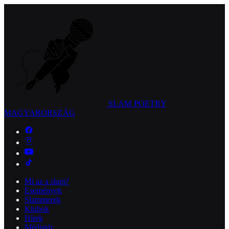
SLAM POETRY
MAGYARORSZÁG
Mi az a slam?
Események
Slammerek
Klubok
Hírek
Médiatár