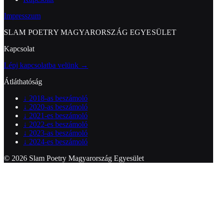
Impresszum
SLAM POETRY MAGYARORSZÁG EGYESÜLET
Kapcsolat
Lépj kapcsolatba velünk →
Átláthatóság
↓
2018-as beszámoló
↓
2020-as beszámoló
↓
2021-es beszámoló
↓
2022-es beszámoló
↓
2023-as beszámoló
↓
2024-es beszámoló
© 2026 Slam Poetry Magyarország Egyesület