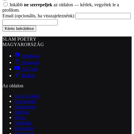
Inkább
ne szerepeljek
az oldalon — kérlek, vegyétek le a
profilom.
Email
(opcionális, ha visszajeleznénk)
Kérés beküldése
SLAM POETRY
MAGYARORSZÁG
Facebook
Instagram
YouTube
TikTok
Az oldalon
Mi az a slam?
Események
Slammerek
Klubok
Hírek
Médiatár
Egyesület
Kapcsolat