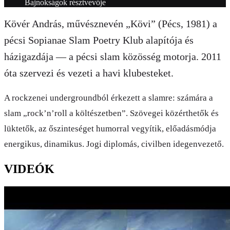
Bajnokságok résztvevője
Kövér András, művésznevén „Kövi” (Pécs, 1981) a
pécsi Sopianae Slam Poetry Klub alapítója és
házigazdája — a pécsi slam közösség motorja. 2011
óta szervezi és vezeti a havi klubesteket.
A rockzenei undergroundból érkezett a slamre: számára a
slam „rock’n’roll a költészetben”. Szövegei közérthetők és
lüktetők, az őszinteséget humorral vegyítik, előadásmódja
energikus, dinamikus. Jogi diplomás, civilben idegenvezető.
VIDEÓK