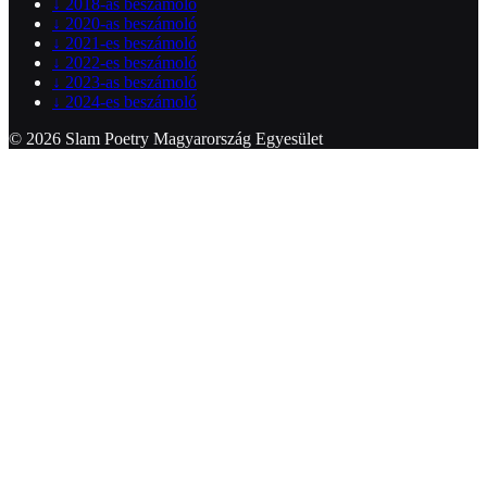
↓
2018-as beszámoló
↓
2020-as beszámoló
↓
2021-es beszámoló
↓
2022-es beszámoló
↓
2023-as beszámoló
↓
2024-es beszámoló
© 2026 Slam Poetry Magyarország Egyesület