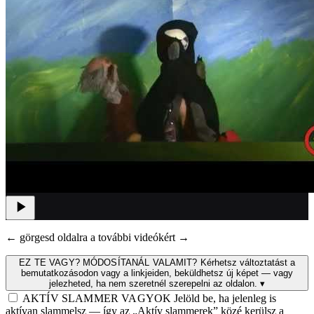
← görgesd oldalra a további videókért →
EZ TE VAGY? MÓDOSÍTANÁL VALAMIT?
Kérhetsz változtatást a
bemutatkozásodon vagy a linkjeiden, beküldhetsz új képet — vagy
jelezheted, ha nem szeretnél szerepelni az oldalon.
▾
AKTÍV SLAMMER VAGYOK
Jelöld be, ha jelenleg is
aktívan slammelsz — így az „Aktív slammerek” közé kerülsz a