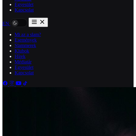
Egyesület
Kapcsolat
EN
Mi az a slam?
Események
Slammerek
Klubok
Hírek
Médiatár
Egyesület
Kapcsolat