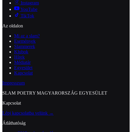
Instagram
YouTube
TikTok
Az oldalon
Mi az a slam?
Események
Slammerek
Klubok
Hírek
Médiatár
Egyesület
Kapcsolat
Impresszum
SLAM POETRY MAGYARORSZÁG EGYESÜLET
Kapcsolat
Lépj kapcsolatba velünk →
Átláthatóság