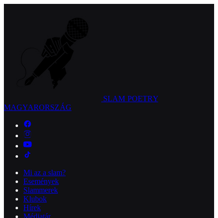
SLAM POETRY
MAGYARORSZÁG
Mi az a slam?
Események
Slammerek
Klubok
Hírek
Médiatár