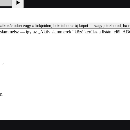
atkozásodon vagy a linkjeiden, beküldhetsz új képet — vagy jelezheted, ha n
an slammelsz — így az „Aktív slammerek” közé kerülsz a listán, elöl, AB
m.