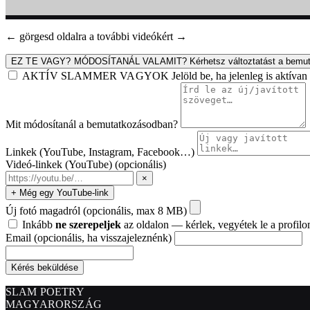
← görgesd oldalra a további videókért →
EZ TE VAGY? MÓDOSÍTANÁL VALAMIT?
Kérhetsz változtatást a bemut
AKTÍV SLAMMER VAGYOK
Jelöld be, ha jelenleg is aktív
Mit módosítanál a bemutatkozásodban?
Linkek (YouTube, Instagram, Facebook…)
Videó-linkek (YouTube)
(opcionális)
×
+ Még egy YouTube-link
Új fotó magadról
(opcionális, max 8 MB)
Inkább
ne szerepeljek
az oldalon — kérlek, vegyétek le a profilo
Email
(opcionális, ha visszajeleznénk)
Kérés beküldése
SLAM POETRY
MAGYARORSZÁG