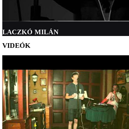
LACZKÓ MILÁN
VIDEÓK