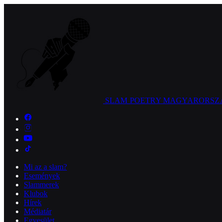
SLAM POETRY
MAGYARORSZ
Mi az a slam?
Események
Slammerek
Klubok
Hírek
Médiatár
Egyesület