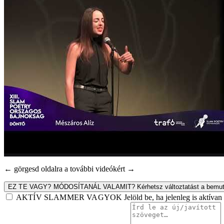
← görgesd oldalra a további videókért →
EZ TE VAGY? MÓDOSÍTANÁL VALAMIT?
Kérhetsz változtatást a bemut
AKTÍV SLAMMER VAGYOK
Jelöld be, ha jelenleg is aktív