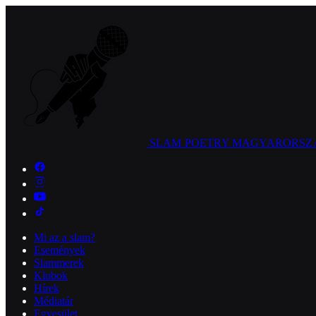
SLAM POETRY
MAGYARORSZ
Mi az a slam?
Események
Slammerek
Klubok
Hírek
Médiatár
Egyesület