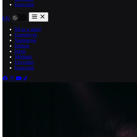
Kapcsolat
EN
Mi az a slam?
Események
Slammerek
Klubok
Hírek
Médiatár
Egyesület
Kapcsolat