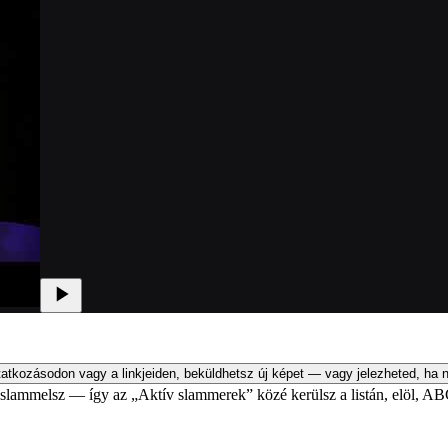
atkozásodon vagy a linkjeiden, beküldhetsz új képet — vagy jelezheted, ha n
an slammelsz — így az „Aktív slammerek” közé kerülsz a listán, elöl, AB