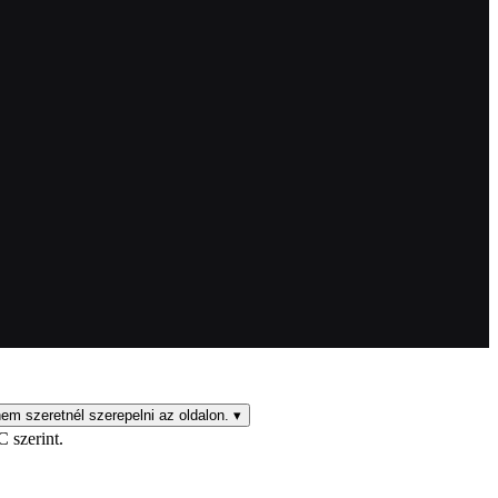
em szeretnél szerepelni az oldalon.
▾
C szerint.