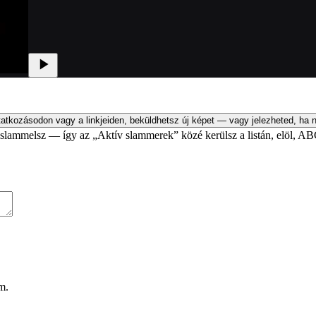
atkozásodon vagy a linkjeiden, beküldhetsz új képet — vagy jelezheted, ha n
an slammelsz — így az „Aktív slammerek” közé kerülsz a listán, elöl, AB
m.