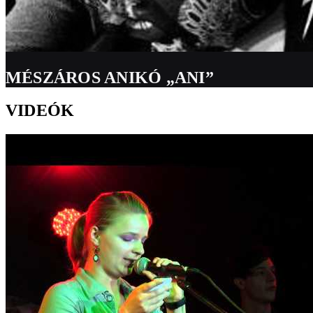
MÉSZÁROS ANIKÓ „ANI”
VIDEÓK