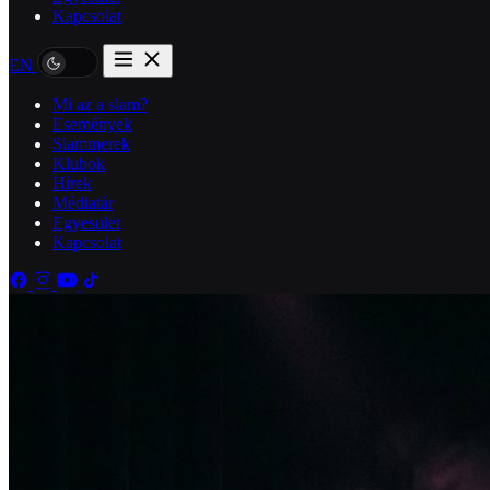
Kapcsolat
EN
Mi az a slam?
Események
Slammerek
Klubok
Hírek
Médiatár
Egyesület
Kapcsolat