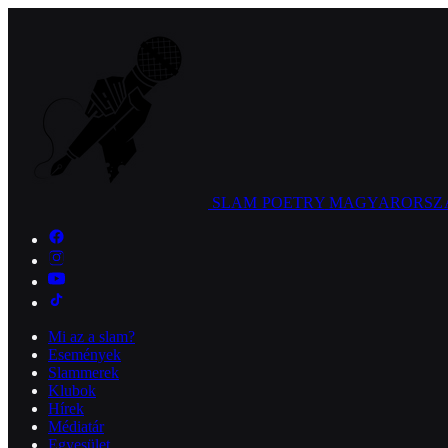
SLAM POETRY
MAGYARORSZ
Mi az a slam?
Események
Slammerek
Klubok
Hírek
Médiatár
Egyesület