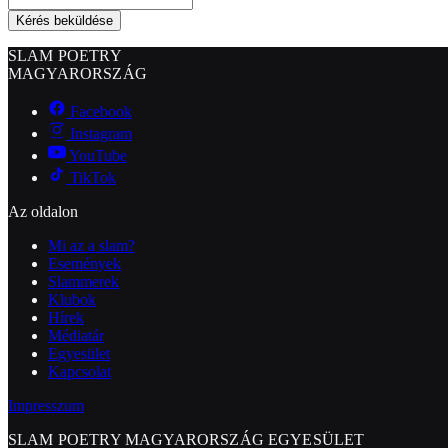
Kérés beküldése
SLAM POETRY
MAGYARORSZÁG
Facebook
Instagram
YouTube
TikTok
Az oldalon
Mi az a slam?
Események
Slammerek
Klubok
Hírek
Médiatár
Egyesület
Kapcsolat
Impresszum
SLAM POETRY MAGYARORSZÁG EGYESÜLET