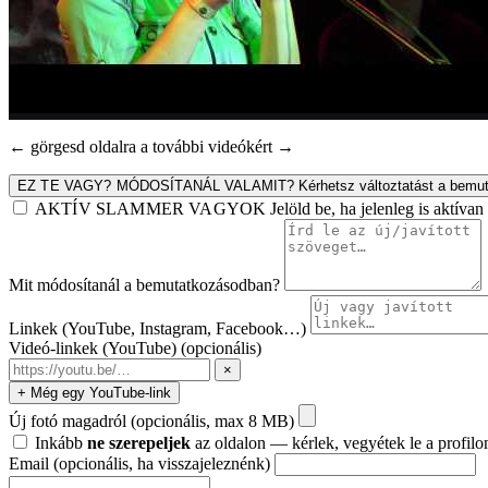
← görgesd oldalra a további videókért →
EZ TE VAGY? MÓDOSÍTANÁL VALAMIT?
Kérhetsz változtatást a bemut
AKTÍV SLAMMER VAGYOK
Jelöld be, ha jelenleg is aktív
Mit módosítanál a bemutatkozásodban?
Linkek (YouTube, Instagram, Facebook…)
Videó-linkek (YouTube)
(opcionális)
×
+ Még egy YouTube-link
Új fotó magadról
(opcionális, max 8 MB)
Inkább
ne szerepeljek
az oldalon — kérlek, vegyétek le a profilo
Email
(opcionális, ha visszajeleznénk)