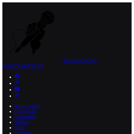
SLAM POETRY
MAGYARORSZÁG
Mi az a slam?
Események
Slammerek
Klubok
Hírek
Médiatár