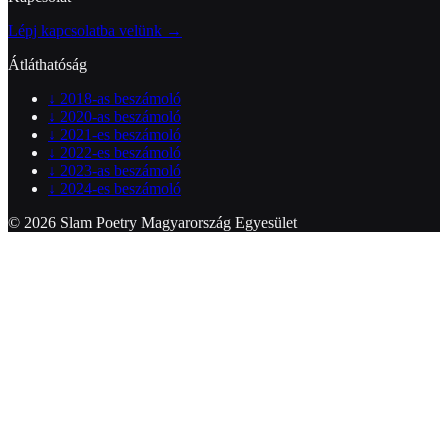
Lépj kapcsolatba velünk →
Átláthatóság
↓
2018-as beszámoló
↓
2020-as beszámoló
↓
2021-es beszámoló
↓
2022-es beszámoló
↓
2023-as beszámoló
↓
2024-es beszámoló
© 2026 Slam Poetry Magyarország Egyesület