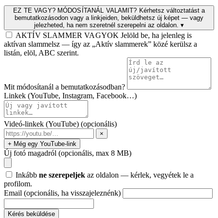
EZ TE VAGY? MÓDOSÍTANÁL VALAMIT?
Kérhetsz változtatást a
bemutatkozásodon vagy a linkjeiden, beküldhetsz új képet — vagy
jelezheted, ha nem szeretnél szerepelni az oldalon.
▾
AKTÍV SLAMMER VAGYOK
Jelöld be, ha jelenleg is
aktívan slammelsz — így az „Aktív slammerek” közé kerülsz a
listán, elöl, ABC szerint.
Mit módosítanál a bemutatkozásodban?
Linkek (YouTube, Instagram, Facebook…)
Videó-linkek (YouTube)
(opcionális)
×
+ Még egy YouTube-link
Új fotó magadról
(opcionális, max 8 MB)
Inkább
ne szerepeljek
az oldalon — kérlek, vegyétek le a
profilom.
Email
(opcionális, ha visszajeleznénk)
Kérés beküldése