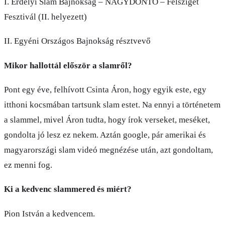
I. Erdélyi Slam Bajnokság – NAGYDÖNTŐ – Félsziget
Fesztivál (II. helyezett)
II. Egyéni Országos Bajnokság résztvevő
Mikor hallottál először a slamről?
Pont egy éve, felhívott Csinta Áron, hogy egyik este, egy
itthoni kocsmában tartsunk slam estet. Na ennyi a történetem
a slammel, mivel Áron tudta, hogy írok verseket, meséket,
gondolta jó lesz ez nekem. Aztán google, pár amerikai és
magyarországi slam videó megnézése után, azt gondoltam,
ez menni fog.
Ki a kedvenc slammered és miért?
Pion István a kedvencem.