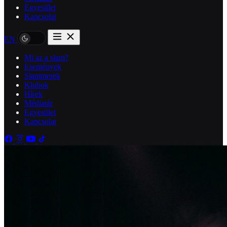
Egyesület
Kapcsolat
EN
Mi az a slam?
Események
Slammerek
Klubok
Hírek
Médiatár
Egyesület
Kapcsolat