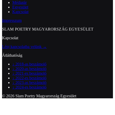
Médiatár
Egyesület
Kapcsolat
Impresszum
SLAM POETRY MAGYARORSZÁG EGYESÜLET
Kapcsolat
Lépj kapcsolatba velünk →
Átláthatóság
↓
2018-as beszámoló
↓
2020-as beszámoló
↓
2021-es beszámoló
↓
2022-es beszámoló
↓
2023-as beszámoló
↓
2024-es beszámoló
© 2026 Slam Poetry Magyarország Egyesület