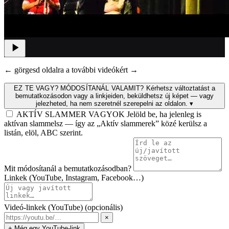
← görgesd oldalra a további videókért →
EZ TE VAGY? MÓDOSÍTANÁL VALAMIT?
Kérhetsz változtatást a
bemutatkozásodon vagy a linkjeiden, beküldhetsz új képet — vagy
jelezheted, ha nem szeretnél szerepelni az oldalon.
▾
AKTÍV SLAMMER VAGYOK
Jelöld be, ha jelenleg is
aktívan slammelsz — így az „Aktív slammerek” közé kerülsz a
listán, elöl, ABC szerint.
Mit módosítanál a bemutatkozásodban?
Linkek (YouTube, Instagram, Facebook…)
Videó-linkek (YouTube)
(opcionális)
×
+ Még egy YouTube-link