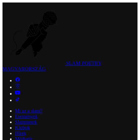
SLAM POETRY
MAGYARORSZÁG
Mi az a slam?
Események
Slammerek
Klubok
Hírek
Médiatár