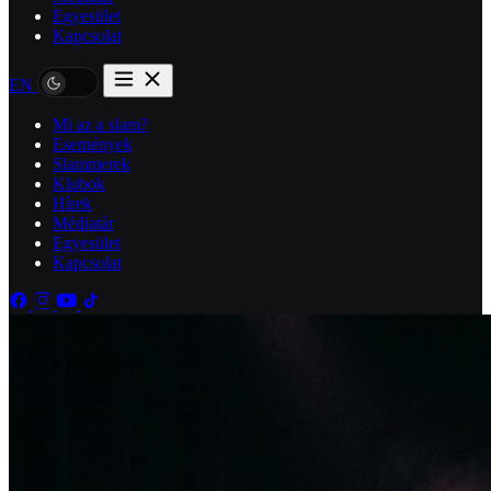
Egyesület
Kapcsolat
EN
Mi az a slam?
Események
Slammerek
Klubok
Hírek
Médiatár
Egyesület
Kapcsolat