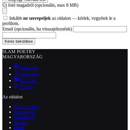
Új fotó magadról
(opcionális, max 8 MB)
Inkább
ne szerepeljek
az oldalon — kérlek, vegyétek le a
profilom.
Email
(opcionális, ha visszajeleznénk)
Kérés beküldése
SLAM POETRY
MAGYARORSZÁG
Facebook
Instagram
YouTube
TikTok
Az oldalon
Mi az a slam?
Események
Slammerek
Klubok
Hírek