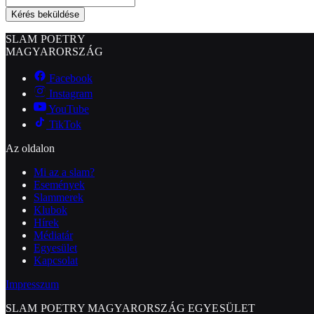
Kérés beküldése
SLAM POETRY
MAGYARORSZÁG
Facebook
Instagram
YouTube
TikTok
Az oldalon
Mi az a slam?
Események
Slammerek
Klubok
Hírek
Médiatár
Egyesület
Kapcsolat
Impresszum
SLAM POETRY MAGYARORSZÁG EGYESÜLET