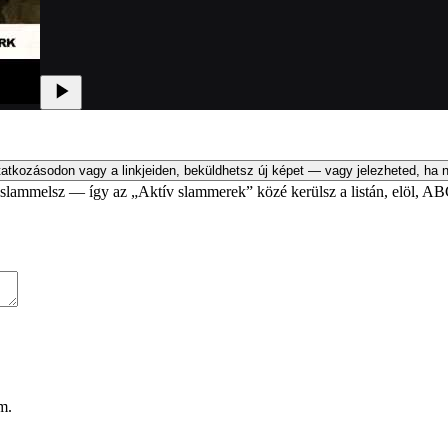
atkozásodon vagy a linkjeiden, beküldhetsz új képet — vagy jelezheted, ha n
an slammelsz — így az „Aktív slammerek” közé kerülsz a listán, elöl, AB
m.