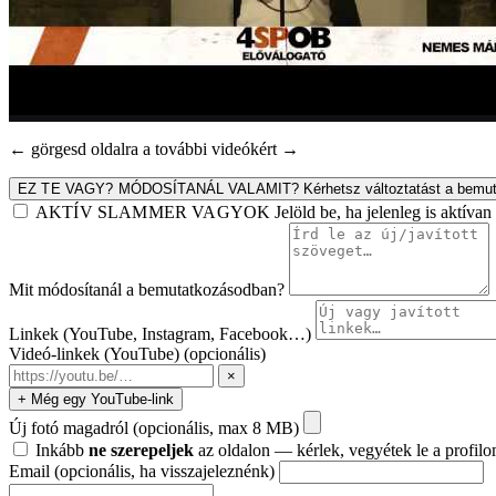
← görgesd oldalra a további videókért →
EZ TE VAGY? MÓDOSÍTANÁL VALAMIT?
Kérhetsz változtatást a bemut
AKTÍV SLAMMER VAGYOK
Jelöld be, ha jelenleg is aktív
Mit módosítanál a bemutatkozásodban?
Linkek (YouTube, Instagram, Facebook…)
Videó-linkek (YouTube)
(opcionális)
×
+ Még egy YouTube-link
Új fotó magadról
(opcionális, max 8 MB)
Inkább
ne szerepeljek
az oldalon — kérlek, vegyétek le a profilo
Email
(opcionális, ha visszajeleznénk)