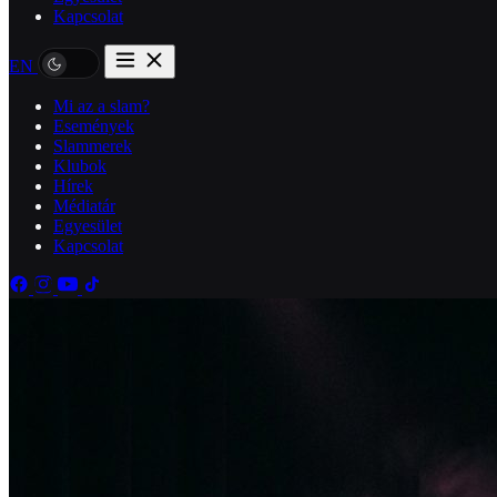
Kapcsolat
EN
Mi az a slam?
Események
Slammerek
Klubok
Hírek
Médiatár
Egyesület
Kapcsolat