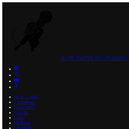
SLAM POETRY
MAGYARORSZ
Mi az a slam?
Események
Slammerek
Klubok
Hírek
Médiatár
Egyesület