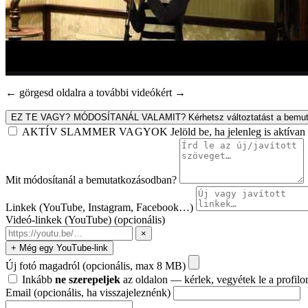
← görgesd oldalra a további videókért →
EZ TE VAGY? MÓDOSÍTANÁL VALAMIT?
Kérhetsz változtatást a bemut
AKTÍV SLAMMER VAGYOK
Jelöld be, ha jelenleg is aktív
Mit módosítanál a bemutatkozásodban?
Linkek (YouTube, Instagram, Facebook…)
Videó-linkek (YouTube)
(opcionális)
×
+ Még egy YouTube-link
Új fotó magadról
(opcionális, max 8 MB)
Inkább
ne szerepeljek
az oldalon — kérlek, vegyétek le a profilo
Email
(opcionális, ha visszajeleznénk)