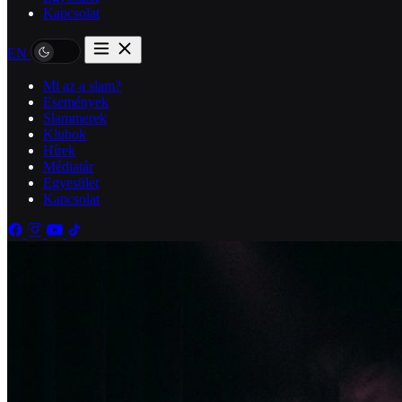
Kapcsolat
EN
Mi az a slam?
Események
Slammerek
Klubok
Hírek
Médiatár
Egyesület
Kapcsolat