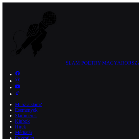
SLAM POETRY
MAGYARORSZ
Mi az a slam?
Események
Slammerek
Klubok
Hírek
Médiatár
Egyesület