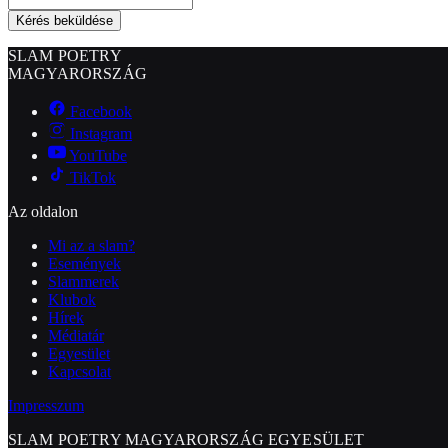
Kérés beküldése
SLAM POETRY
MAGYARORSZÁG
Facebook
Instagram
YouTube
TikTok
Az oldalon
Mi az a slam?
Események
Slammerek
Klubok
Hírek
Médiatár
Egyesület
Kapcsolat
Impresszum
SLAM POETRY MAGYARORSZÁG EGYESÜLET