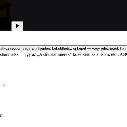
atkozásodon vagy a linkjeiden, beküldhetsz új képet — vagy jelezheted, ha n
an slammelsz — így az „Aktív slammerek” közé kerülsz a listán, elöl, AB
m.