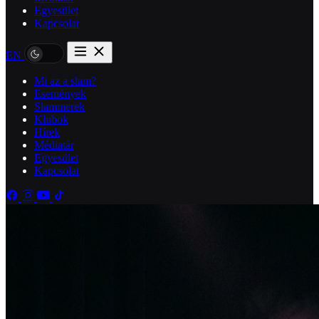
Egyesület
Kapcsolat
EN
Mi az a slam?
Események
Slammerek
Klubok
Hírek
Médiatár
Egyesület
Kapcsolat