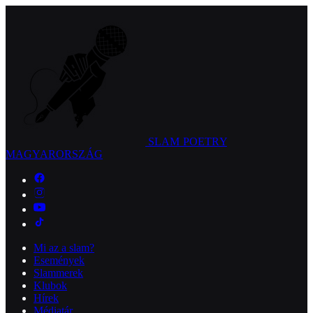
SLAM POETRY
MAGYARORSZÁG
Mi az a slam?
Események
Slammerek
Klubok
Hírek
Médiatár