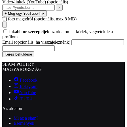
Videó-linkek (YouTube)
(opcionális)
×
+ Még egy YouTube-link
Új fotó magadról
(opcionális, max 8 MB)
Inkább
ne szerepeljek
az oldalon — kérlek, vegyétek le a
profilom.
Email
(opcionális, ha visszajeleznénk)
Kérés beküldése
SLAM POETRY
MAGYARORSZÁG
Facebook
Instagram
YouTube
TikTok
Az oldalon
Mi az a slam?
Események