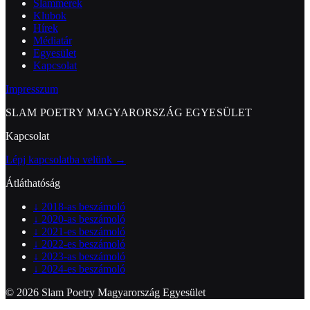
Slammerek
Klubok
Hírek
Médiatár
Egyesület
Kapcsolat
Impresszum
SLAM POETRY MAGYARORSZÁG EGYESÜLET
Kapcsolat
Lépj kapcsolatba velünk →
Átláthatóság
↓
2018-as beszámoló
↓
2020-as beszámoló
↓
2021-es beszámoló
↓
2022-es beszámoló
↓
2023-as beszámoló
↓
2024-es beszámoló
© 2026 Slam Poetry Magyarország Egyesület