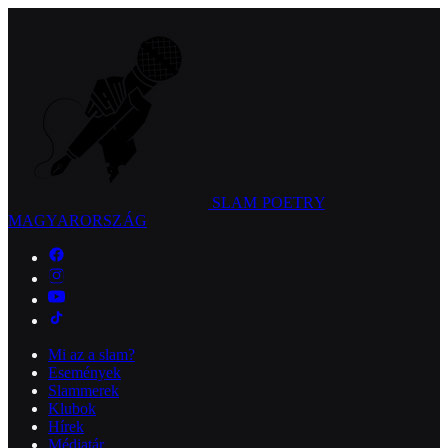
SLAM POETRY
MAGYARORSZÁG
Mi az a slam?
Események
Slammerek
Klubok
Hírek
Médiatár