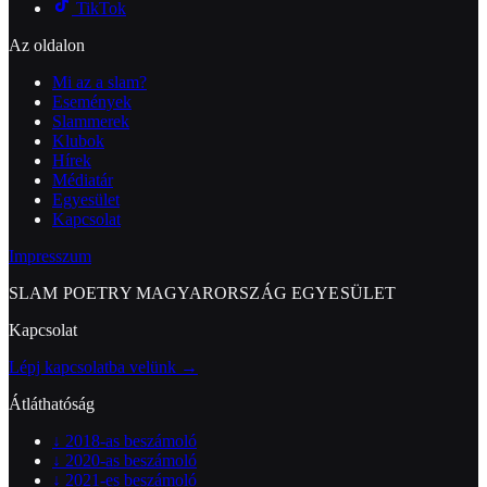
TikTok
Az oldalon
Mi az a slam?
Események
Slammerek
Klubok
Hírek
Médiatár
Egyesület
Kapcsolat
Impresszum
SLAM POETRY MAGYARORSZÁG EGYESÜLET
Kapcsolat
Lépj kapcsolatba velünk →
Átláthatóság
↓
2018-as beszámoló
↓
2020-as beszámoló
↓
2021-es beszámoló