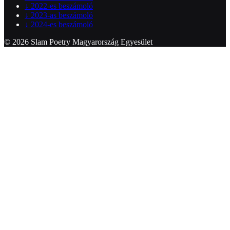
↓
2022-es beszámoló
↓
2023-as beszámoló
↓
2024-es beszámoló
© 2026 Slam Poetry Magyarország Egyesület