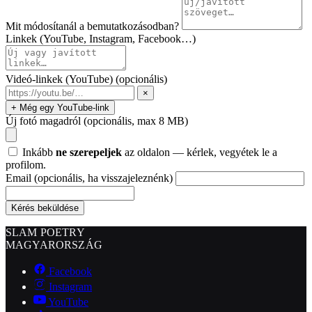
Mit módosítanál a bemutatkozásodban?
Linkek (YouTube, Instagram, Facebook…)
Videó-linkek (YouTube)
(opcionális)
×
+ Még egy YouTube-link
Új fotó magadról
(opcionális, max 8 MB)
Inkább
ne szerepeljek
az oldalon — kérlek, vegyétek le a
profilom.
Email
(opcionális, ha visszajeleznénk)
Kérés beküldése
SLAM POETRY
MAGYARORSZÁG
Facebook
Instagram
YouTube