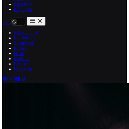
Egyesület
Kapcsolat
EN
Mi az a slam?
Események
Slammerek
Klubok
Hírek
Médiatár
Egyesület
Kapcsolat