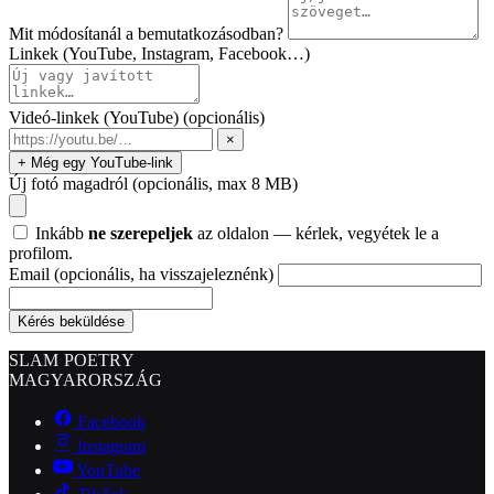
Mit módosítanál a bemutatkozásodban?
Linkek (YouTube, Instagram, Facebook…)
Videó-linkek (YouTube)
(opcionális)
×
+ Még egy YouTube-link
Új fotó magadról
(opcionális, max 8 MB)
Inkább
ne szerepeljek
az oldalon — kérlek, vegyétek le a
profilom.
Email
(opcionális, ha visszajeleznénk)
Kérés beküldése
SLAM POETRY
MAGYARORSZÁG
Facebook
Instagram
YouTube