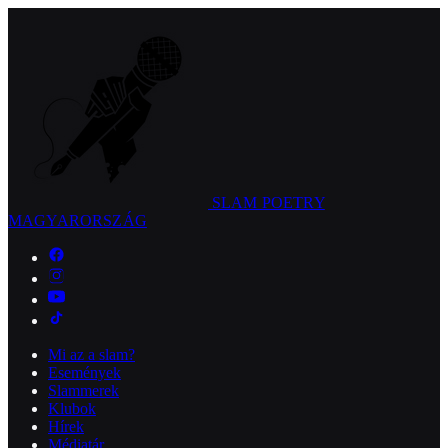
SLAM POETRY
MAGYARORSZÁG
Mi az a slam?
Események
Slammerek
Klubok
Hírek
Médiatár