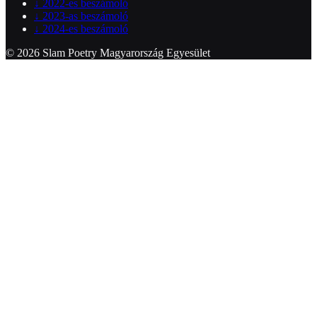
↓
2022-es beszámoló
↓
2023-as beszámoló
↓
2024-es beszámoló
© 2026 Slam Poetry Magyarország Egyesület