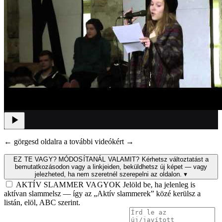
← görgesd oldalra a további videókért →
EZ TE VAGY? MÓDOSÍTANÁL VALAMIT?
Kérhetsz változtatást a
bemutatkozásodon vagy a linkjeiden, beküldhetsz új képet — vagy
jelezheted, ha nem szeretnél szerepelni az oldalon.
▾
AKTÍV SLAMMER VAGYOK
Jelöld be, ha jelenleg is
aktívan slammelsz — így az „Aktív slammerek” közé kerülsz a
listán, elöl, ABC szerint.