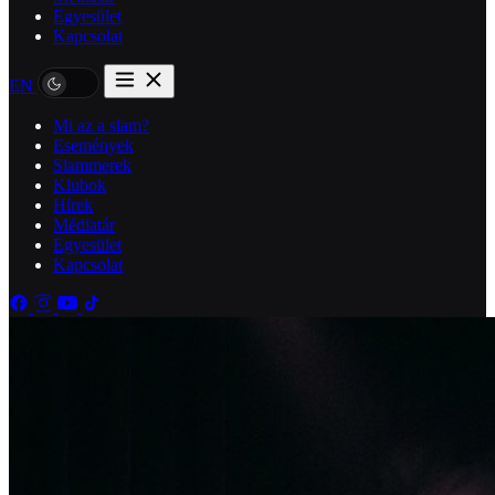
Egyesület
Kapcsolat
EN
Mi az a slam?
Események
Slammerek
Klubok
Hírek
Médiatár
Egyesület
Kapcsolat