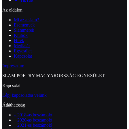
TikTok
Az oldalon
Mi az a slam?
Események
Slammerek
Klubok
Hírek
Médiatár
Egyesület
Kapcsolat
Impresszum
SLAM POETRY MAGYARORSZÁG EGYESÜLET
Kapcsolat
Lépj kapcsolatba velünk →
Átláthatóság
↓
2018-as beszámoló
↓
2020-as beszámoló
↓
2021-es beszámoló