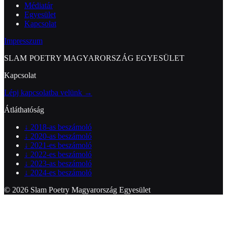
Médiatár
Egyesület
Kapcsolat
Impresszum
SLAM POETRY MAGYARORSZÁG EGYESÜLET
Kapcsolat
Lépj kapcsolatba velünk →
Átláthatóság
↓
2018-as beszámoló
↓
2020-as beszámoló
↓
2021-es beszámoló
↓
2022-es beszámoló
↓
2023-as beszámoló
↓
2024-es beszámoló
© 2026 Slam Poetry Magyarország Egyesület