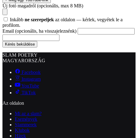
Új fotó magadról
(opcionális, max 8 MB)
Inkább
ne szerepeljek
az oldalon — kérlek, vegyétek le a
profilom.
Email
(opcionális, ha visszajeleznénk)
Kérés beküldése
SLAM POETRY
MAGYARORSZÁG
Facebook
Instagram
YouTube
TikTok
Az oldalon
Mi az a slam?
Események
Slammerek
Klubok
Hírek