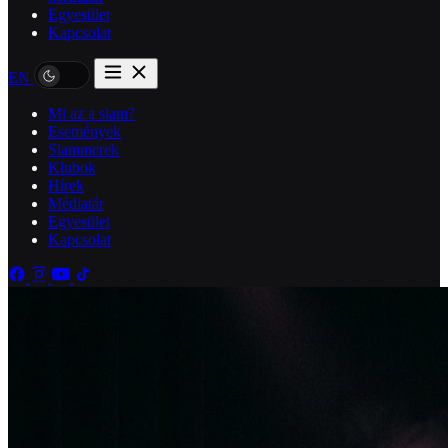
Egyesület
Kapcsolat
EN
Mi az a slam?
Események
Slammerek
Klubok
Hírek
Médiatár
Egyesület
Kapcsolat