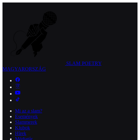
SLAM POETRY
MAGYARORSZÁG
Mi az a slam?
Események
Slammerek
Klubok
Hírek
Médiatár