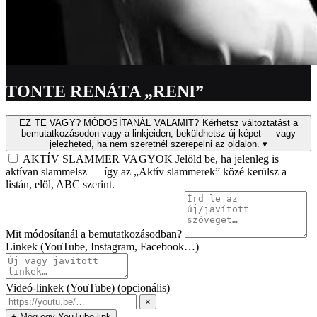
TONTE RENÁTA „RENI”
EZ TE VAGY? MÓDOSÍTANÁL VALAMIT?
Kérhetsz változtatást a
bemutatkozásodon vagy a linkjeiden, beküldhetsz új képet — vagy
jelezheted, ha nem szeretnél szerepelni az oldalon.
▾
AKTÍV SLAMMER VAGYOK
Jelöld be, ha jelenleg is
aktívan slammelsz — így az „Aktív slammerek” közé kerülsz a
listán, elöl, ABC szerint.
Mit módosítanál a bemutatkozásodban?
Linkek (YouTube, Instagram, Facebook…)
Videó-linkek (YouTube)
(opcionális)
×
+ Még egy YouTube-link