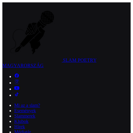
SLAM POETRY
MAGYARORSZÁG
Mi az a slam?
Események
Slammerek
Klubok
Hírek
Médiatár