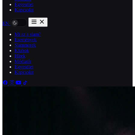
Egyesület
Kapcsolat
EN
Mi az a slam?
Események
Slammerek
Klubok
Hírek
Médiatár
Egyesület
Kapcsolat