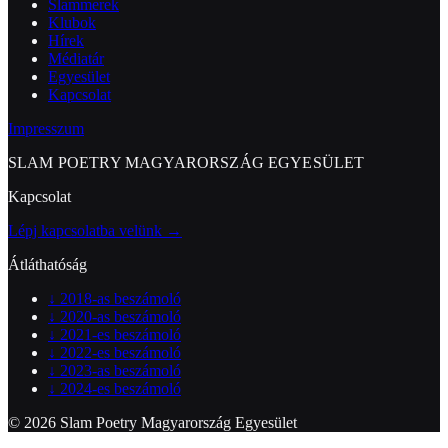
Slammerek
Klubok
Hírek
Médiatár
Egyesület
Kapcsolat
Impresszum
SLAM POETRY MAGYARORSZÁG EGYESÜLET
Kapcsolat
Lépj kapcsolatba velünk →
Átláthatóság
↓
2018-as beszámoló
↓
2020-as beszámoló
↓
2021-es beszámoló
↓
2022-es beszámoló
↓
2023-as beszámoló
↓
2024-es beszámoló
© 2026 Slam Poetry Magyarország Egyesület