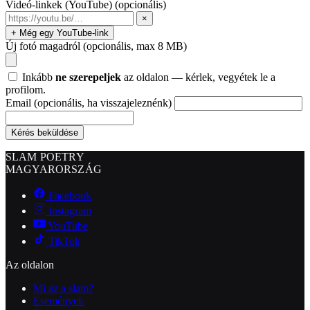
Videó-linkek (YouTube)
(opcionális)
×
+ Még egy YouTube-link
Új fotó magadról
(opcionális, max 8 MB)
Inkább
ne szerepeljek
az oldalon — kérlek, vegyétek le a
profilom.
Email
(opcionális, ha visszajeleznénk)
Kérés beküldése
SLAM POETRY
MAGYARORSZÁG
Facebook
Instagram
YouTube
TikTok
Az oldalon
Mi az a slam?
Események