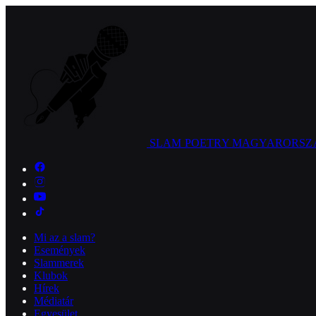
SLAM POETRY
MAGYARORSZ
Mi az a slam?
Események
Slammerek
Klubok
Hírek
Médiatár
Egyesület