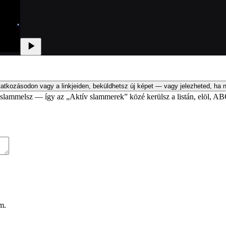
atkozásodon vagy a linkjeiden, beküldhetsz új képet — vagy jelezheted, ha n
an slammelsz — így az „Aktív slammerek” közé kerülsz a listán, elöl, AB
m.