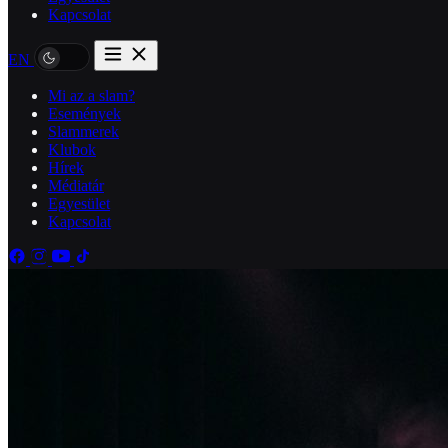
Kapcsolat
EN
Mi az a slam?
Események
Slammerek
Klubok
Hírek
Médiatár
Egyesület
Kapcsolat