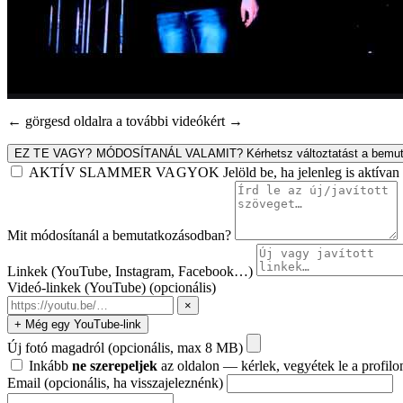
← görgesd oldalra a további videókért →
EZ TE VAGY? MÓDOSÍTANÁL VALAMIT?
Kérhetsz változtatást a bemut
AKTÍV SLAMMER VAGYOK
Jelöld be, ha jelenleg is aktív
Mit módosítanál a bemutatkozásodban?
Linkek (YouTube, Instagram, Facebook…)
Videó-linkek (YouTube)
(opcionális)
×
+ Még egy YouTube-link
Új fotó magadról
(opcionális, max 8 MB)
Inkább
ne szerepeljek
az oldalon — kérlek, vegyétek le a profilo
Email
(opcionális, ha visszajeleznénk)