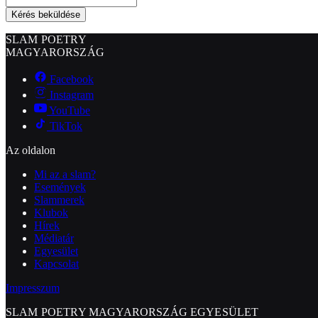
Kérés beküldése
SLAM POETRY
MAGYARORSZÁG
Facebook
Instagram
YouTube
TikTok
Az oldalon
Mi az a slam?
Események
Slammerek
Klubok
Hírek
Médiatár
Egyesület
Kapcsolat
Impresszum
SLAM POETRY MAGYARORSZÁG EGYESÜLET