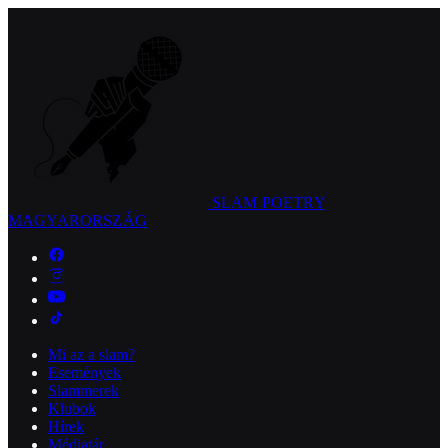
SLAM POETRY
MAGYARORSZÁG
Mi az a slam?
Események
Slammerek
Klubok
Hírek
Médiatár