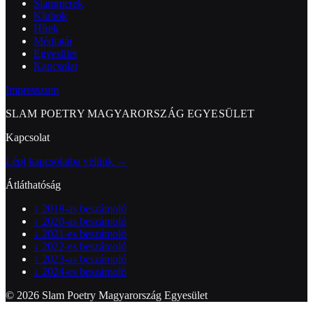
Slammerek
Klubok
Hírek
Médiatár
Egyesület
Kapcsolat
Impresszum
SLAM POETRY MAGYARORSZÁG EGYESÜLET
Kapcsolat
Lépj kapcsolatba velünk →
Átláthatóság
↓
2018-as beszámoló
↓
2020-as beszámoló
↓
2021-es beszámoló
↓
2022-es beszámoló
↓
2023-as beszámoló
↓
2024-es beszámoló
© 2026 Slam Poetry Magyarország Egyesület