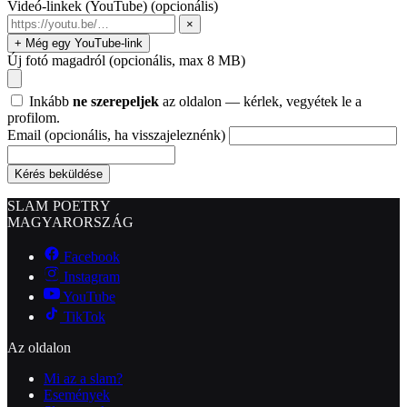
Videó-linkek (YouTube)
(opcionális)
×
+ Még egy YouTube-link
Új fotó magadról
(opcionális, max 8 MB)
Inkább
ne szerepeljek
az oldalon — kérlek, vegyétek le a
profilom.
Email
(opcionális, ha visszajeleznénk)
Kérés beküldése
SLAM POETRY
MAGYARORSZÁG
Facebook
Instagram
YouTube
TikTok
Az oldalon
Mi az a slam?
Események