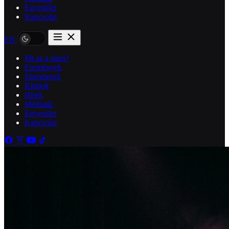
Egyesület
Kapcsolat
EN
Mi az a slam?
Események
Slammerek
Klubok
Hírek
Médiatár
Egyesület
Kapcsolat