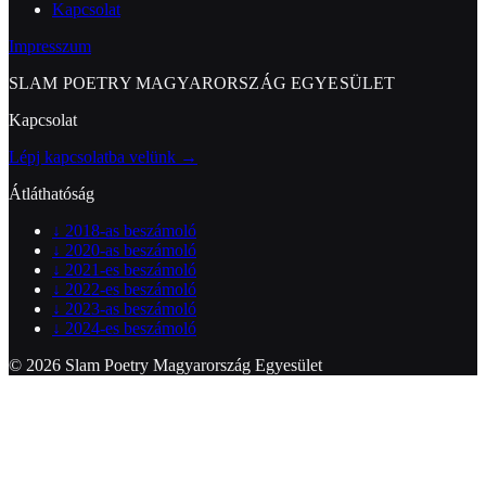
Kapcsolat
Impresszum
SLAM POETRY MAGYARORSZÁG EGYESÜLET
Kapcsolat
Lépj kapcsolatba velünk →
Átláthatóság
↓
2018-as beszámoló
↓
2020-as beszámoló
↓
2021-es beszámoló
↓
2022-es beszámoló
↓
2023-as beszámoló
↓
2024-es beszámoló
© 2026 Slam Poetry Magyarország Egyesület