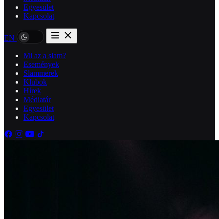
Egyesület
Kapcsolat
EN
Mi az a slam?
Események
Slammerek
Klubok
Hírek
Médiatár
Egyesület
Kapcsolat