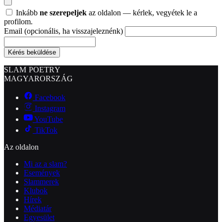
Inkább
ne szerepeljek
az oldalon — kérlek, vegyétek le a
profilom.
Email
(opcionális, ha visszajeleznénk)
Kérés beküldése
SLAM POETRY
MAGYARORSZÁG
Facebook
Instagram
YouTube
TikTok
Az oldalon
Mi az a slam?
Események
Slammerek
Klubok
Hírek
Médiatár
Egyesület