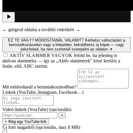
← görgesd oldalra a további videókért →
EZ TE VAGY? MÓDOSÍTANÁL VALAMIT?
Kérhetsz változtatást a
bemutatkozásodon vagy a linkjeiden, beküldhetsz új képet — vagy
jelezheted, ha nem szeretnél szerepelni az oldalon.
▾
AKTÍV SLAMMER VAGYOK
Jelöld be, ha jelenleg is
aktívan slammelsz — így az „Aktív slammerek” közé kerülsz a
listán, elöl, ABC szerint.
Mit módosítanál a bemutatkozásodban?
Linkek (YouTube, Instagram, Facebook…)
Videó-linkek (YouTube)
(opcionális)
×
+ Még egy YouTube-link
Új fotó magadról
(opcionális, max 8 MB)