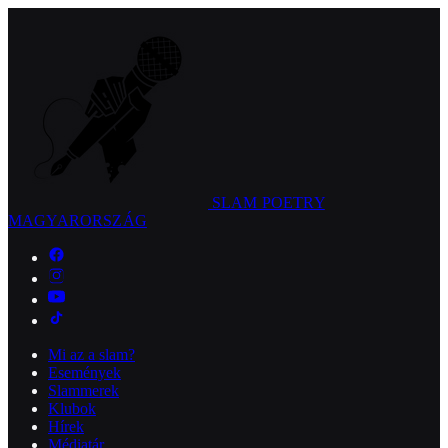
SLAM POETRY
MAGYARORSZÁG
Mi az a slam?
Események
Slammerek
Klubok
Hírek
Médiatár