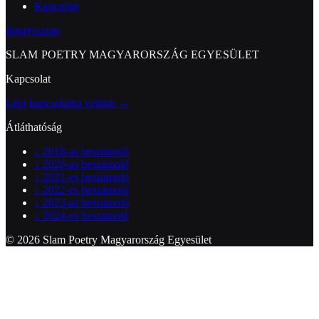
Kapcsolat
Impresszum
SLAM POETRY MAGYARORSZÁG EGYESÜLET
Kapcsolat
Lépj kapcsolatba velünk →
Átláthatóság
↓
2018-as beszámoló
↓
2020-as beszámoló
↓
2021-es beszámoló
↓
2022-es beszámoló
↓
2023-as beszámoló
↓
2024-es beszámoló
© 2026 Slam Poetry Magyarország Egyesület