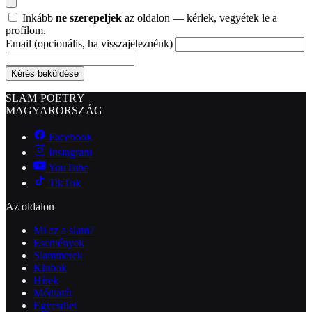
Inkább
ne szerepeljek
az oldalon — kérlek, vegyétek le a
profilom.
Email
(opcionális, ha visszajeleznénk)
Kérés beküldése
SLAM POETRY
MAGYARORSZÁG
Facebook
Instagram
YouTube
TikTok
Az oldalon
Mi az a slam?
Események
Slammerek
Klubok
Hírek
Médiatár
Egyesület