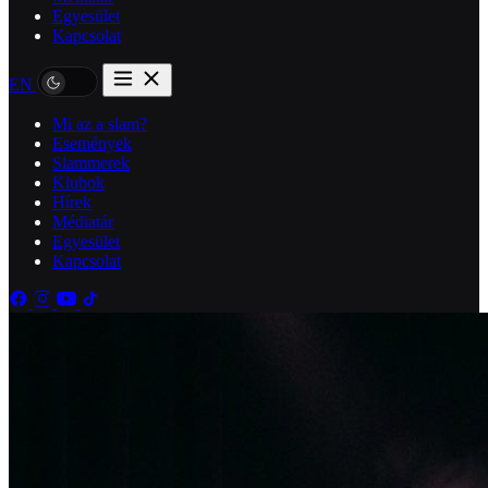
Egyesület
Kapcsolat
EN
Mi az a slam?
Események
Slammerek
Klubok
Hírek
Médiatár
Egyesület
Kapcsolat