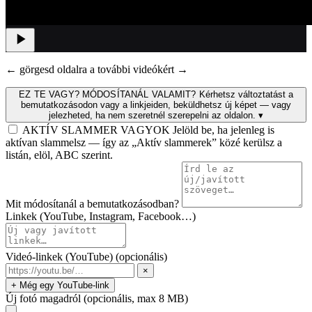
← görgesd oldalra a további videókért →
EZ TE VAGY? MÓDOSÍTANÁL VALAMIT?
Kérhetsz változtatást a
bemutatkozásodon vagy a linkjeiden, beküldhetsz új képet — vagy
jelezheted, ha nem szeretnél szerepelni az oldalon.
▾
AKTÍV SLAMMER VAGYOK
Jelöld be, ha jelenleg is
aktívan slammelsz — így az „Aktív slammerek” közé kerülsz a
listán, elöl, ABC szerint.
Mit módosítanál a bemutatkozásodban?
Linkek (YouTube, Instagram, Facebook…)
Videó-linkek (YouTube)
(opcionális)
×
+ Még egy YouTube-link
Új fotó magadról
(opcionális, max 8 MB)