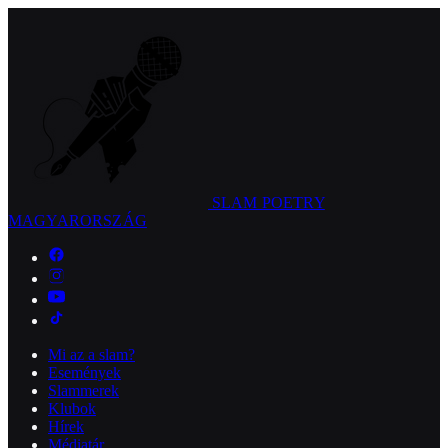
SLAM POETRY
MAGYARORSZÁG
Mi az a slam?
Események
Slammerek
Klubok
Hírek
Médiatár