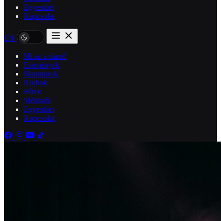
Egyesület
Kapcsolat
EN
Mi az a slam?
Események
Slammerek
Klubok
Hírek
Médiatár
Egyesület
Kapcsolat