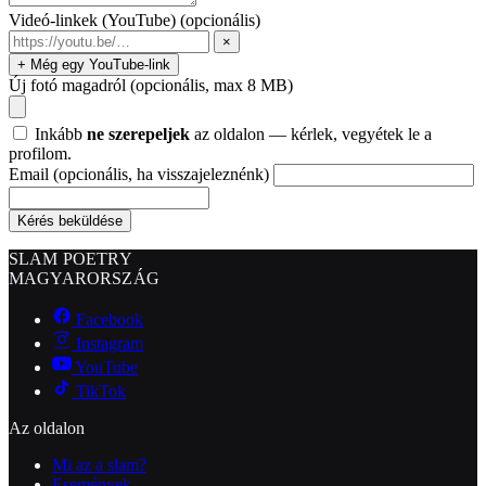
Videó-linkek (YouTube)
(opcionális)
×
+ Még egy YouTube-link
Új fotó magadról
(opcionális, max 8 MB)
Inkább
ne szerepeljek
az oldalon — kérlek, vegyétek le a
profilom.
Email
(opcionális, ha visszajeleznénk)
Kérés beküldése
SLAM POETRY
MAGYARORSZÁG
Facebook
Instagram
YouTube
TikTok
Az oldalon
Mi az a slam?
Események