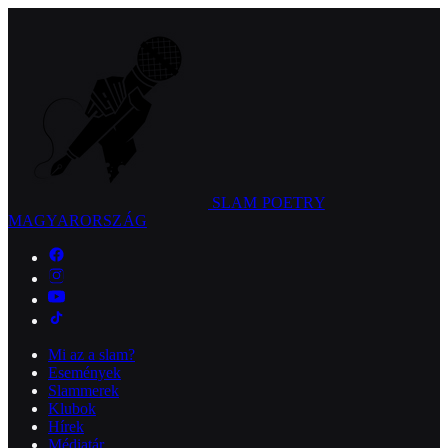
SLAM POETRY
MAGYARORSZÁG
Mi az a slam?
Események
Slammerek
Klubok
Hírek
Médiatár