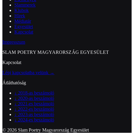
Slammerek
Klubok
Hírek
Médiatár
Egyesület
Kapcsolat
Impresszum
SLAM POETRY MAGYARORSZÁG EGYESÜLET
Kapcsolat
Lépj kapcsolatba velünk →
Átláthatóság
↓
2018-as beszámoló
↓
2020-as beszámoló
↓
2021-es beszámoló
↓
2022-es beszámoló
↓
2023-as beszámoló
↓
2024-es beszámoló
© 2026 Slam Poetry Magyarország Egyesület